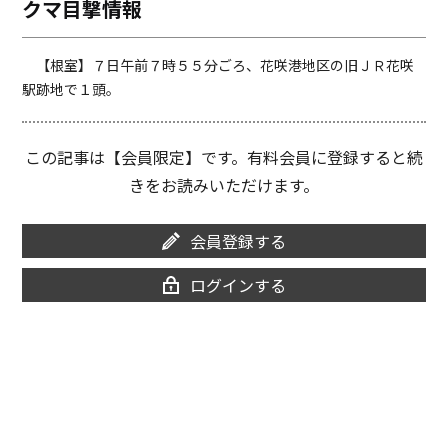
クマ目撃情報
o
i
o
n
k
k
【根室】７日午前７時５５分ごろ、花咲港地区の旧ＪＲ花咲
駅跡地で１頭。
この記事は【会員限定】です。有料会員に登録すると続
きをお読みいただけます。
会員登録する
ログインする