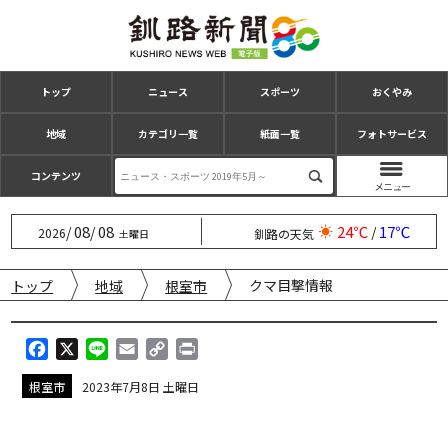
トップ
ニュース
スポーツ
おくやみ
地域
カテゴリ一覧
紙面一覧
フォトサービス
コンテンツ
08
08
24℃
17℃
/
/
/
2026
釧路の天気
土曜日
クマ目撃情報
トップ
地域
根室市
F
X
L
E
C
P
a
i
m
o
r
根室市
2023年7月8日 土曜日
c
n
a
p
i
e
e
i
y
n
b
l
L
t