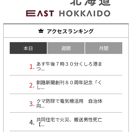
アクセスランキング
本日
週間
月間
あす午後７時３０分くしろ港ま
つ...
釧路新聞創刊８０周年記念「く
し...
クマ防除で電気柵活用 自治体
向...
共同住宅で火災、搬送男性死亡
【...