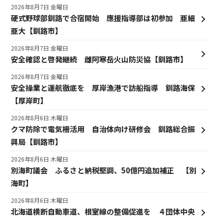
2026年8月7日 金曜日
硬式野球部釧路で合宿開始 應援指導部は初参加 亜細
亜大【釧路市】
2026年8月7日 金曜日
安全確認と啓発継続 雌阿寒岳火山防災協【釧路市】
2026年8月7日 金曜日
安全操業と運航徹底を 厚岸漁港で訪船指導 釧路海保
【厚岸町】
2026年8月6日 木曜日
クマ防除で電気柵活用 自治体向け研修会 釧路総合振
興局【釧路市】
2026年8月6日 木曜日
別海町議会 ふるさと納税堅調、50億円追加補正 【別
海町】
2026年8月6日 木曜日
北海道横断自動車道、根室線の整備促進を ４団体中央