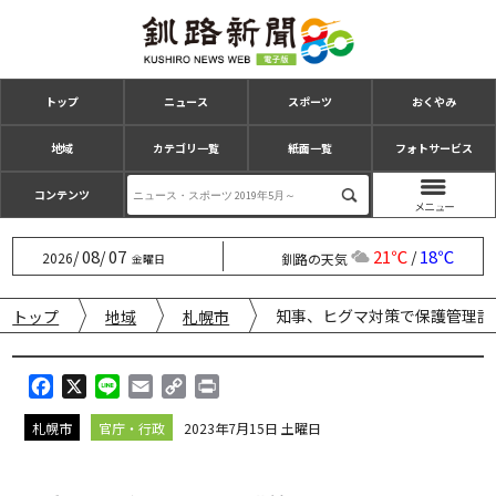
トップ
ニュース
スポーツ
おくやみ
地域
カテゴリ一覧
紙面一覧
フォトサービス
コンテンツ
08
07
21℃
18℃
/
/
/
2026
釧路の天気
金曜日
知事、ヒグマ対策で保護管理計
トップ
地域
札幌市
F
X
L
E
C
P
a
i
m
o
r
札幌市
官庁・行政
2023年7月15日 土曜日
c
n
a
p
i
e
e
i
y
n
b
l
L
t