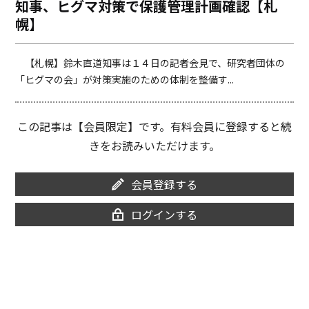
知事、ヒグマ対策で保護管理計画確認【札
o
i
幌】
o
n
k
k
【札幌】鈴木直道知事は１４日の記者会見で、研究者団体の
「ヒグマの会」が対策実施のための体制を整備す...
この記事は【会員限定】です。有料会員に登録すると続
きをお読みいただけます。
会員登録する
ログインする