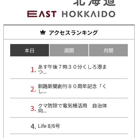
アクセスランキング
本日
週間
月間
あす午後７時３０分くしろ港ま
つ...
釧路新聞創刊８０周年記念「く
し...
クマ防除で電気柵活用 自治体
向...
Life 8/6号