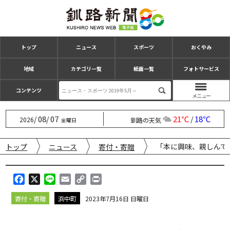
トップ
ニュース
スポーツ
おくやみ
地域
カテゴリ一覧
紙面一覧
フォトサービス
コンテンツ
08
07
21℃
18℃
/
/
/
2026
釧路の天気
金曜日
「本に興味、親しんで
トップ
ニュース
寄付・寄贈
F
X
L
E
C
P
a
i
m
o
r
寄付・寄贈
浜中町
2023年7月16日 日曜日
c
n
a
p
i
e
e
i
y
n
b
l
L
t