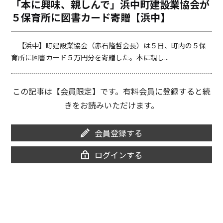
「本に興味、親しんで」浜中町建設業協会が
o
i
５保育所に図書カード寄贈【浜中】
o
n
k
k
【浜中】町建設業協会（赤石隆哲会長）は５日、町内の５保
育所に図書カード５万円分を寄贈した。本に親し...
この記事は【会員限定】です。有料会員に登録すると続
きをお読みいただけます。
会員登録する
ログインする