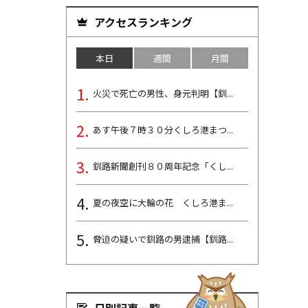
アクセスランキング
本日
週間
月間
火災で死亡の男性、身元判明【釧...
あす午後７時３０分くしろ港まつ...
釧路新聞創刊８０周年記念「くし...
夏の夜空に大輪の花 くしろ港ま...
脅迫の疑いで釧路の男逮捕【釧路...
日別記事一覧