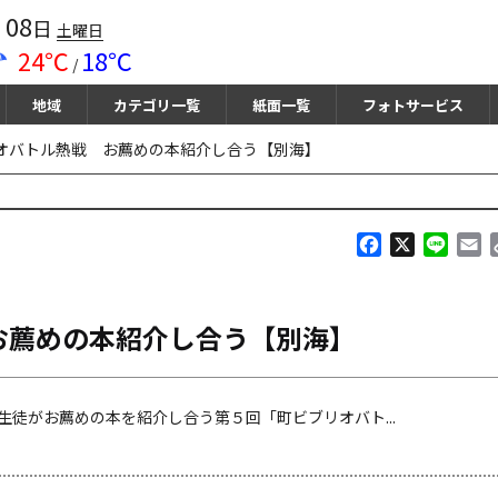
08
月
日
土曜日
24℃
18℃
/
地域
カテゴリ一覧
紙面一覧
フォトサービス
オバトル熱戦 お薦めの本紹介し合う【別海】
F
X
L
E
a
i
m
c
n
a
e
e
i
お薦めの本紹介し合う【別海】
b
l
o
o
k
徒がお薦めの本を紹介し合う第５回「町ビブリオバト...