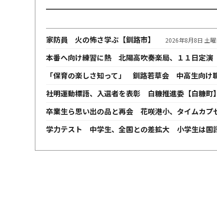
家防員 火の怖さ学ぶ【釧路市】
2026年8月8日 土
本番へ向け練習に熱 北陽高吹奏楽局、１１日定演
「保育の楽しさ知って」 釧路若草会 中高生向け
社明運動標語、入選者を表彰 白糠推進委【白糠町
卒業生ら思い出の品と再会 花咲港小、タイムカプ
学力テスト 中学生、全国との差拡大 小学生は国