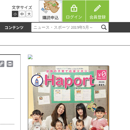
文字サイズ
小
中
大
ログイン
会員登録
購読申込
コンテンツ
C
P
o
r
p
i
y
n
L
t
i
n
k