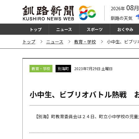
08
2026年
釧路の天気
トップ
ニュース
スポーツ
おくやみ
トップ
ニュース
教育・学校
小中生、ビブリ
教育・学校
別海町
2023年7月29日 土曜日
小中生、ビブリオバトル熱戦 
【別海】町教育委員会は２４日、町立小中学校の児童生