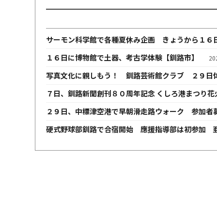
サーモン科学館で各種夏休み企画 きょうから１６
１６日に博物館で土器、考古学体験【釧路市】
2
写真文化に親しもう！ 釧路芸術館クラブ ２９日
７日、釧路新聞創刊８０周年記念 くしろ港まつり花
２９日、中標津空港で早朝滑走路ウォーク 参加者
硬式野球部釧路で合宿開始 應援指導部は初参加 