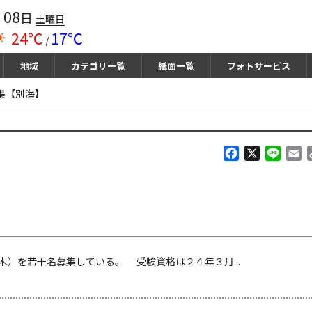
08
月
日
土曜日
24℃
17℃
/
地域
カテゴリ一覧
紙面一覧
フォトサービス
集【別海】
F
X
L
E
a
i
m
c
n
a
e
e
i
b
l
o
o
k
）を若干名募集している。 受験資格は２４年３月...