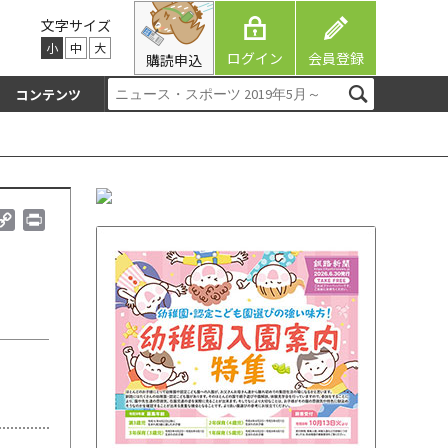
文字サイズ
小
中
大
ログイン
会員登録
購読申込
コンテンツ
C
P
o
r
p
i
y
n
L
t
i
n
k