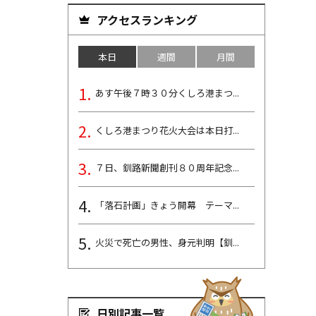
アクセスランキング
本日
週間
月間
あす午後７時３０分くしろ港まつ...
くしろ港まつり花火大会は本日打...
７日、釧路新聞創刊８０周年記念...
「落石計画」きょう開幕 テーマ...
火災で死亡の男性、身元判明【釧...
日別記事一覧