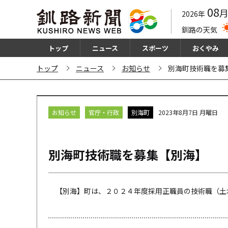
08
2026年
釧路の天気
トップ
ニュース
スポーツ
おくやみ
トップ
ニュース
お知らせ
別海町技術職を募
お知らせ
官庁・行政
別海町
2023年8月7日 月曜日
別海町技術職を募集【別海】
【別海】町は、２０２４年度採用正職員の技術職（土木