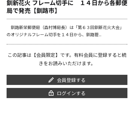
釧新花火 フレーム切手に １４日から各郵便
o
i
局で発売【釧路市】
o
n
k
k
釧路新栄郵便局（森村博局長）は「第６３回釧新花火大会」
のオリジナルフレーム切手を１４日から、釧路管...
この記事は【会員限定】です。有料会員に登録すると続
きをお読みいただけます。
会員登録する
ログインする