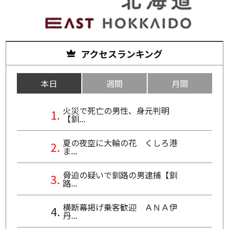
アクセスランキング
本日
週間
月間
火災で死亡の男性、身元判明
【釧...
夏の夜空に大輪の花 くしろ港
ま...
脅迫の疑いで釧路の男逮捕【釧
路...
横断幕掲げ乗客歓迎 ＡＮＡ伊
丹...