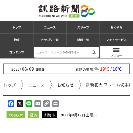
トップ
ニュース
スポーツ
おくやみ
地域
カテゴリ一覧
紙面一覧
フォトサービス
コンテンツ
08
09
19℃
16℃
/
/
/
2026
釧路の天気
日曜日
釧新花火 フレーム切手
トップ
ニュース
お知らせ
F
X
L
E
C
P
a
i
m
o
r
お知らせ
経済
釧路市
2023年8月12日 土曜日
c
n
a
p
i
e
e
i
y
n
b
l
L
t