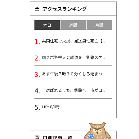
アクセスランキング
本日
週間
月間
共同住宅で火災、搬送男性死亡【...
国スポ冬季大会誘致を 釧路スケ...
あす午後７時３０分くしろ港まつ...
〝選ばれるまち〟釧路へ 市がロ...
Life 8/6号
日別記事一覧