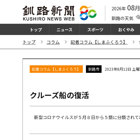
08
2026年
釧路の天気
トップ
ニュース
スポーツ
おくやみ
トップ
コラム
記者コラム【しまふくろう】
記者コラム【しまふくろう】
釧路市
2023年8月12日 土
クルーズ船の復活
新型コロナウイルスが５月８日から５類に分類されて以降