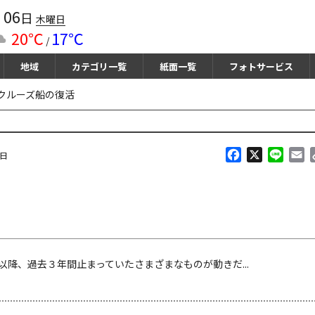
06
月
日
木曜日
20℃
17℃
/
地域
カテゴリ一覧
紙面一覧
フォトサービス
クルーズ船の復活
F
X
L
E
曜日
a
i
m
c
n
a
e
e
i
b
l
o
o
k
、過去３年間止まっていたさまざまなものが動きだ...