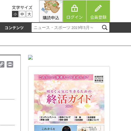
文字サイズ
小
中
大
ログイン
会員登録
購読申込
コンテンツ
C
P
o
r
p
i
y
n
L
t
i
n
k