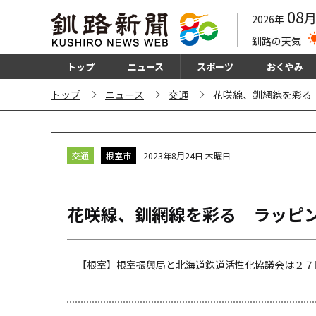
08
2026年
釧路の天気
トップ
ニュース
スポーツ
おくやみ
トップ
ニュース
交通
花咲線、釧網線を彩る
交通
根室市
2023年8月24日 木曜日
花咲線、釧網線を彩る ラッピ
【根室】根室振興局と北海道鉄道活性化協議会は２７日