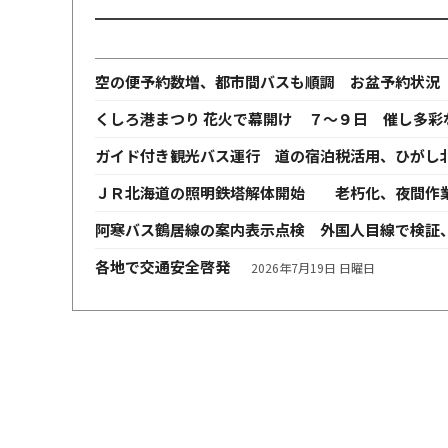
空の便予約数増、都市間バスも順調 お盆予約状況
くしろ港まつり 花火で幕開け ７～９日 催し多彩
ガイド付き観光バス運行 道の宿泊税活用、ひがし
ＪＲ北海道の照明鉄塔解体開始 老朽化、夜間作
阿寒バス鶴居線の案内表示点検 外国人目線で検証
各地で交通安全啓発
2026年7月19日 日曜日