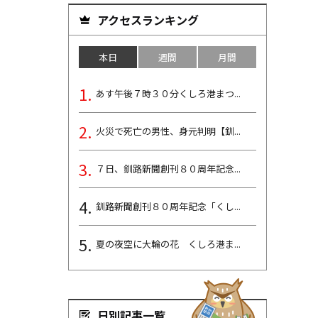
アクセスランキング
本日
週間
月間
あす午後７時３０分くしろ港まつ...
火災で死亡の男性、身元判明【釧...
７日、釧路新聞創刊８０周年記念...
釧路新聞創刊８０周年記念「くし...
夏の夜空に大輪の花 くしろ港ま...
日別記事一覧