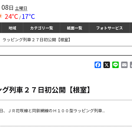
08
月
日
土曜日
24℃
17℃
/
地域
カテゴリ一覧
紙面一覧
フォトサービス
 ラッピング列車２７日初公開【根室】
F
X
L
E
a
i
m
c
n
a
e
e
i
ング列車２７日初公開【根室】
b
l
o
o
k
、ＪＲ花咲線と同釧網線のＨ１００型ラッピング列車...