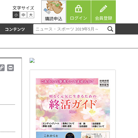
文字サイズ
小
中
大
ログイン
会員登録
購読申込
コンテンツ
C
P
o
r
p
i
y
n
L
t
i
n
k