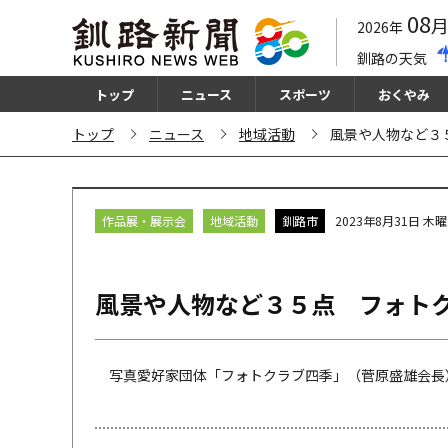
08
2026年
釧路の天気
トップ
ニュース
スポーツ
おくやみ
トップ
ニュース
地域活動
風景や人物など３
作品展・展示会
地域活動
釧路市
2023年8月31日 木
風景や人物など３５点 フォト
写真愛好家団体「フォトクラブ四季」（菅原盛雄会長）