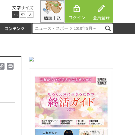
文字サイズ
小
中
大
ログイン
会員登録
購読申込
コンテンツ
C
P
o
r
p
i
y
n
L
t
i
n
k