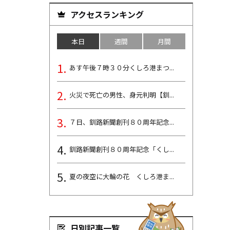
アクセスランキング
本日
週間
月間
あす午後７時３０分くしろ港まつ...
火災で死亡の男性、身元判明【釧...
７日、釧路新聞創刊８０周年記念...
釧路新聞創刊８０周年記念「くし...
夏の夜空に大輪の花 くしろ港ま...
日別記事一覧