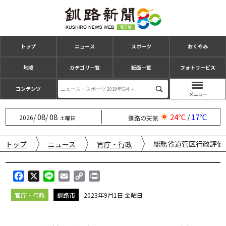
トップ
ニュース
スポーツ
おくやみ
地域
カテゴリ一覧
紙面一覧
フォトサービス
コンテンツ
08
08
24℃
17℃
/
/
/
2026
釧路の天気
土曜日
総務省道管区行政評価
トップ
ニュース
官庁・行政
F
X
L
E
C
P
a
i
m
o
r
官庁・行政
釧路市
2023年9月1日 金曜日
c
n
a
p
i
e
e
i
y
n
b
l
L
t