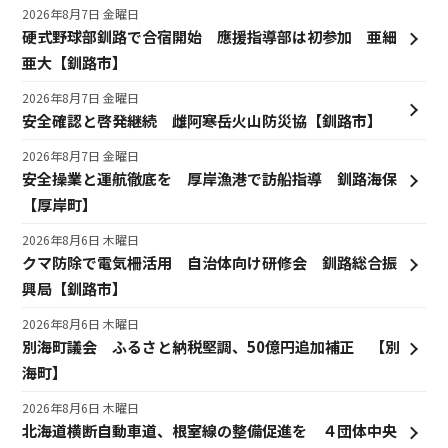
2026年8月7日 金曜日
硬式野球部釧路で合宿開始 應援指導部は初参加 亜細
亜大【釧路市】
2026年8月7日 金曜日
安全確認と啓発継続 雌阿寒岳火山防災協【釧路市】
2026年8月7日 金曜日
安全操業と運航徹底を 厚岸漁港で訪船指導 釧路海保
【厚岸町】
2026年8月6日 木曜日
クマ防除で電気柵活用 自治体向け研修会 釧路総合振
興局【釧路市】
2026年8月6日 木曜日
別海町議会 ふるさと納税堅調、50億円追加補正 【別
海町】
2026年8月6日 木曜日
北海道横断自動車道、根室線の整備促進を ４団体中央