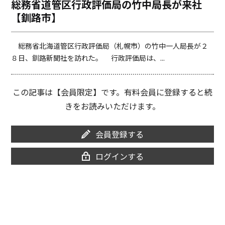
総務省道管区行政評価局の竹中局長が来社
o
i
【釧路市】
o
n
k
k
総務省北海道管区行政評価局（札幌市）の竹中一人局長が２
８日、釧路新聞社を訪れた。 行政評価局は、...
この記事は【会員限定】です。有料会員に登録すると続
きをお読みいただけます。
会員登録する
ログインする