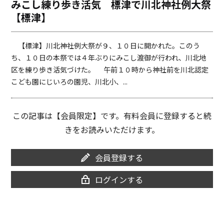
みこし練り歩き活気 標津で川北神社例大祭
o
i
【標津】
o
n
k
k
【標津】川北神社例大祭が９、１０日に開かれた。このう
ち、１０日の本祭では４年ぶりにみこし渡御が行われ、川北地
区を練り歩き活気づけた。 午前１０時から神社前を川北認定
こども園にじいろの園児、川北小、...
この記事は【会員限定】です。有料会員に登録すると続
きをお読みいただけます。
会員登録する
ログインする