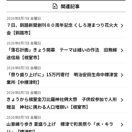
関連記事
2026年8月7日 金曜日
７日、釧路新聞創刊８０周年記念 くしろ港まつり花火大
会【釧路市】
2026年8月7日 金曜日
「落石計画」きょう開幕 テーマは繕いの作法 旧無線
送信局【根室市】
2026年8月7日 金曜日
「祭り盛り上げに」15万円寄付 明治安田生命中標津営
業所【中標津町】
2026年8月7日 金曜日
きょうから根室金刀比羅神社例大祭 子供奴参加で人形
贈呈 神社に携わる人口増願い【根室市】
2026年8月7日 金曜日
山車練り歩き 夏盛り上げ 標津で町民祭り「水・キラ
リ」【標津町】