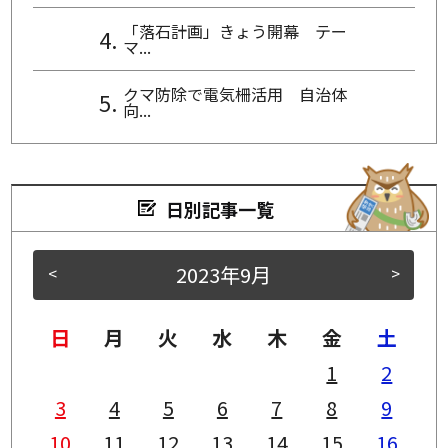
「落石計画」きょう開幕 テー
マ...
クマ防除で電気柵活用 自治体
向...
日別記事一覧
2023年9月
<
>
日
月
火
水
木
金
土
1
2
3
4
5
6
7
8
9
10
11
12
13
14
15
16