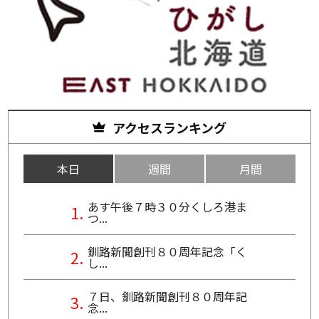
アクセスランキング
本日
週間
月間
あす午後７時３０分くしろ港ま
つ...
釧路新聞創刊８０周年記念「く
し...
７日、釧路新聞創刊８０周年記
念...