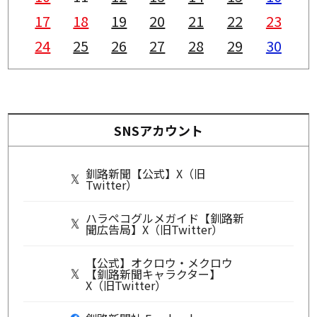
17
18
19
20
21
22
23
24
25
26
27
28
29
30
SNSアカウント
釧路新聞【公式】X（旧
Twitter）
ハラペコグルメガイド【釧路新
聞広告局】X（旧Twitter）
【公式】オクロウ・メクロウ
【釧路新聞キャラクター】
X（旧Twitter）