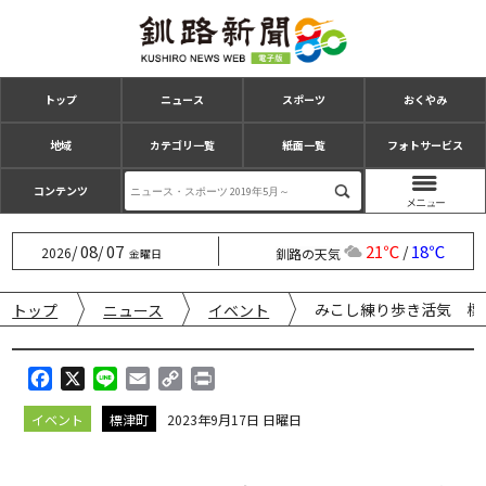
トップ
ニュース
スポーツ
おくやみ
地域
カテゴリ一覧
紙面一覧
フォトサービス
コンテンツ
08
07
21℃
18℃
/
/
/
2026
釧路の天気
金曜日
みこし練り歩き活気 標
トップ
ニュース
イベント
F
X
L
E
C
P
a
i
m
o
r
イベント
標津町
2023年9月17日 日曜日
c
n
a
p
i
e
e
i
y
n
b
l
L
t