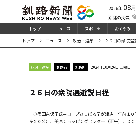
08
2026年
釧路の天気
トップ
ニュース
スポーツ
おくやみ
トップ
ニュース
政治・選挙
２６日の衆院選
政治・選挙
釧路市
釧路町
2024年10月26日 土曜日
２６日の衆院選遊説日程
◇篠田奈保子氏＝コープさっぽろ星が浦店（午前１０
時２０分）、美原ショッピングセンター（正午）、ＤＣＭ