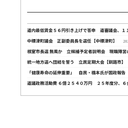
道内最低賃金５６円引き上げで答申 道審議会、１
中標津町議会 正副委員長を選任【中標津町】
2
根室市長選 無風か 立候補予定者説明会 現職陣営
統一地方選へ団結を誓う 立民定期大会【釧路市】
「健康寿命の延伸重要」 自民・橋本氏が国政報告
道議政務活動費 ６億２５４０万円 ２５年度分、６