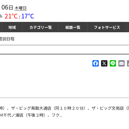
06
月
日
木曜日
21℃
17℃
/
地域
カテゴリ一覧
紙面一覧
フォトサービス
遊説日程
F
X
L
E
a
i
m
c
n
a
e
e
i
b
l
o
o
k
時）、ザ・ビッグ鳥取大通店（同１０時２０分）、ザ・ビッグ文苑店（
千代ノ浦店（午後２時）、フク...