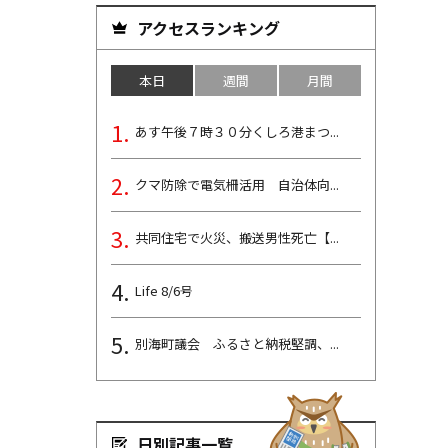
アクセスランキング
本日
週間
月間
あす午後７時３０分くしろ港まつ...
クマ防除で電気柵活用 自治体向...
共同住宅で火災、搬送男性死亡【...
Life 8/6号
別海町議会 ふるさと納税堅調、...
日別記事一覧