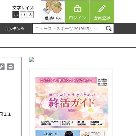
文字サイズ
小
中
大
ログイン
会員登録
購読申込
コンテンツ
C
P
o
r
p
i
y
n
L
t
i
n
k
同１１