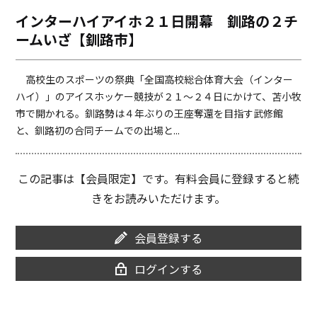
o
i
インターハイアイホ２１日開幕 釧路の２チ
o
n
ームいざ【釧路市】
k
k
高校生のスポーツの祭典「全国高校総合体育大会（インター
ハイ）」のアイスホッケー競技が２１～２４日にかけて、苫小牧
市で開かれる。釧路勢は４年ぶりの王座奪還を目指す武修館
と、釧路初の合同チームでの出場と...
この記事は【会員限定】です。有料会員に登録すると続
きをお読みいただけます。
会員登録する
ログインする