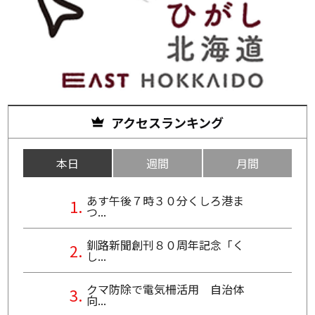
アクセスランキング
本日
週間
月間
あす午後７時３０分くしろ港ま
つ...
釧路新聞創刊８０周年記念「く
し...
クマ防除で電気柵活用 自治体
向...