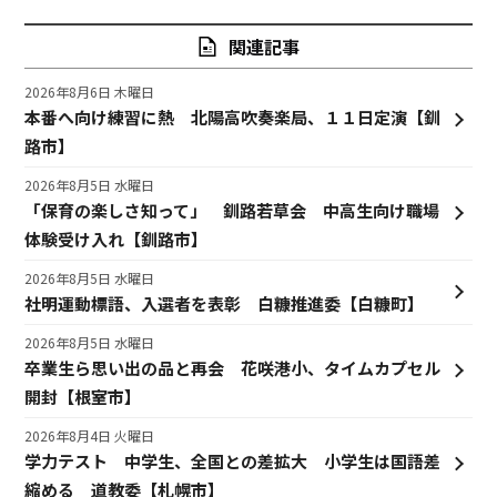
関連記事
2026年8月6日 木曜日
本番へ向け練習に熱 北陽高吹奏楽局、１１日定演【釧
路市】
2026年8月5日 水曜日
「保育の楽しさ知って」 釧路若草会 中高生向け職場
体験受け入れ【釧路市】
2026年8月5日 水曜日
社明運動標語、入選者を表彰 白糠推進委【白糠町】
2026年8月5日 水曜日
卒業生ら思い出の品と再会 花咲港小、タイムカプセル
開封【根室市】
2026年8月4日 火曜日
学力テスト 中学生、全国との差拡大 小学生は国語差
縮める 道教委【札幌市】