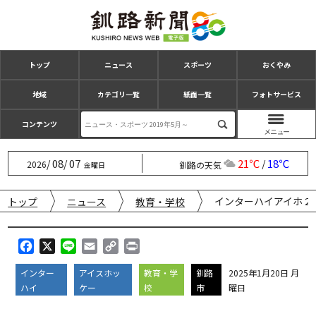
トップ
ニュース
スポーツ
おくやみ
地域
カテゴリ一覧
紙面一覧
フォトサービス
コンテンツ
08
07
21℃
18℃
/
/
/
2026
釧路の天気
金曜日
インターハイアイホ２
トップ
ニュース
教育・学校
F
X
L
E
C
P
a
i
m
o
r
インター
アイスホッ
教育・学
釧路
2025年1月20日 月
c
n
a
p
i
ハイ
ケー
校
市
曜日
e
e
i
y
n
b
l
L
t