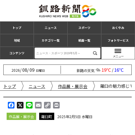
トップ
ニュース
スポーツ
おくやみ
地域
カテゴリ一覧
紙面一覧
フォトサービス
コンテンツ
08
09
19℃
16℃
/
/
/
2026
釧路の天気
日曜日
羅臼の魅力感じて
トップ
ニュース
作品展・展示会
F
X
L
E
C
P
a
i
m
o
r
作品展・展示会
羅臼町
2025年2月5日 水曜日
c
n
a
p
i
e
e
i
y
n
b
l
L
t