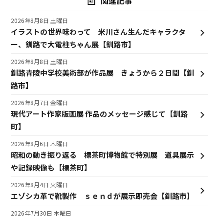
関連記事
2026年8月8日 土曜日
イラストの世界味わって 米川さん生んだキャラクタ
ー、釧路で大電柱ちゃん展【釧路市】
2026年8月8日 土曜日
釧路青陵中学校美術部が作品展 きょうから２日間【釧
路市】
2026年8月7日 金曜日
現代アート作家版画展 作品のメッセージ感じて【釧路
町】
2026年8月6日 木曜日
昭和の動き振り返る 標茶町博物館で特別展 道具展示
や記録映像も【標茶町】
2026年8月4日 火曜日
エゾシカ革で靴製作 ｓｅｎｄが展示即売会【釧路市】
2026年7月30日 木曜日