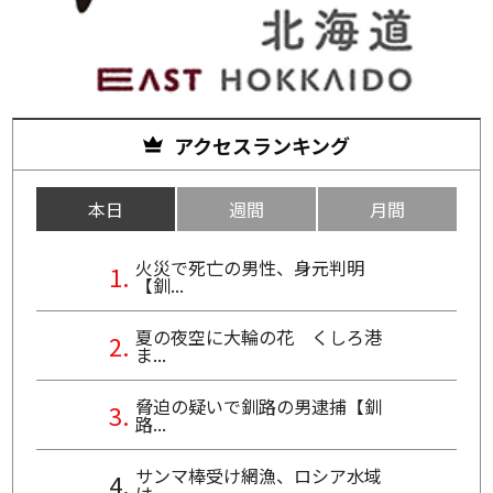
アクセスランキング
本日
週間
月間
火災で死亡の男性、身元判明
【釧...
夏の夜空に大輪の花 くしろ港
ま...
脅迫の疑いで釧路の男逮捕【釧
路...
サンマ棒受け網漁、ロシア水域