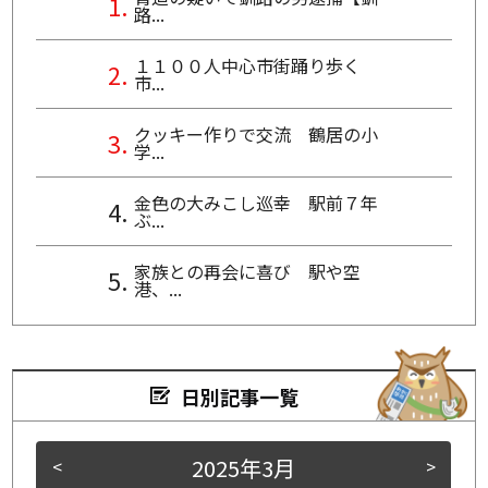
路...
１１００人中心市街踊り歩く
市...
クッキー作りで交流 鶴居の小
学...
金色の大みこし巡幸 駅前７年
ぶ...
家族との再会に喜び 駅や空
港、...
日別記事一覧
2025年3月
<
>