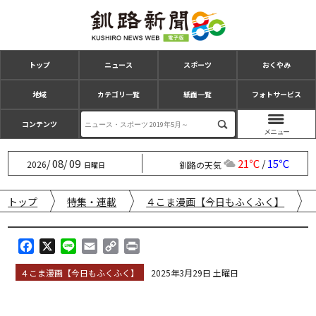
トップ
ニュース
スポーツ
おくやみ
地域
カテゴリ一覧
紙面一覧
フォトサービス
コンテンツ
08
09
21℃
15℃
/
/
/
2026
釧路の天気
日曜日
トップ
特集・連載
４こま漫画【今日もふくふく】
F
X
L
E
C
P
a
i
m
o
r
４こま漫画【今日もふくふく】
2025年3月29日 土曜日
c
n
a
p
i
e
e
i
y
n
b
l
L
t