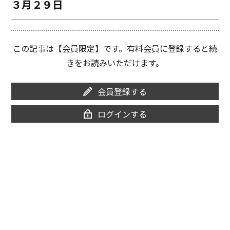
３月２９日
o
i
o
n
k
k
この記事は【会員限定】です。有料会員に登録すると続
きをお読みいただけます。
会員登録する
ログインする