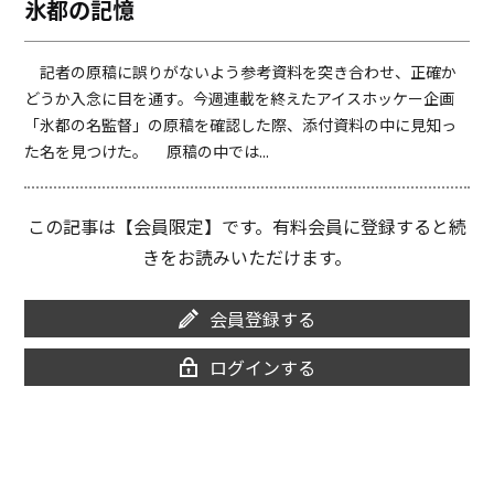
氷都の記憶
o
i
o
n
k
k
記者の原稿に誤りがないよう参考資料を突き合わせ、正確か
どうか入念に目を通す。今週連載を終えたアイスホッケー企画
「氷都の名監督」の原稿を確認した際、添付資料の中に見知っ
た名を見つけた。 原稿の中では...
この記事は【会員限定】です。有料会員に登録すると続
きをお読みいただけます。
会員登録する
ログインする