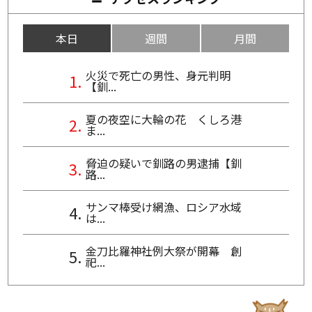
本日
週間
月間
火災で死亡の男性、身元判明
【釧...
夏の夜空に大輪の花 くしろ港
ま...
脅迫の疑いで釧路の男逮捕【釧
路...
サンマ棒受け網漁、ロシア水域
は...
金刀比羅神社例大祭が開幕 創
祀...