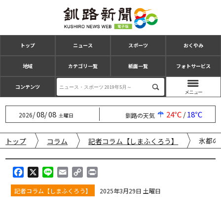
トップ
ニュース
スポーツ
おくやみ
地域
カテゴリ一覧
紙面一覧
フォトサービス
コンテンツ
08
08
24℃
18℃
/
/
/
2026
釧路の天気
土曜日
氷都の
トップ
コラム
記者コラム【しまふくろう】
F
X
L
E
C
P
a
i
m
o
r
記者コラム【しまふくろう】
2025年3月29日 土曜日
c
n
a
p
i
e
e
i
y
n
b
l
L
t