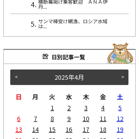
横断幕掲げ乗客歓迎 ＡＮＡ伊
丹...
サンマ棒受け網漁、ロシア水域
は...
日別記事一覧
2025年4月
<
>
日
月
火
水
木
金
土
1
2
3
4
5
6
7
8
9
10
11
12
13
14
15
16
17
18
19