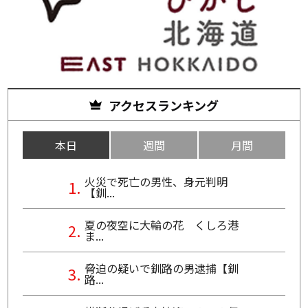
アクセスランキング
本日
週間
月間
火災で死亡の男性、身元判明
【釧...
夏の夜空に大輪の花 くしろ港
ま...
脅迫の疑いで釧路の男逮捕【釧
路...