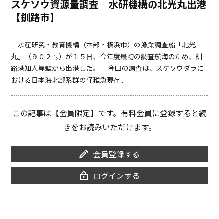
スケソウ資源量調査 水研機構の北光丸出港
o
i
【釧路市】
o
n
k
k
水産研究・教育機構（本部・横浜市）の漁業調査船「北光
丸」（９０２㌧）が１５日、今年度最初の調査航海のため、釧
路港知人岸壁から出港した。 今回の調査は、スケソウダラに
おける日本海北部系群の仔稚魚現存...
この記事は【会員限定】です。有料会員に登録すると続
きをお読みいただけます。
会員登録する
ログインする