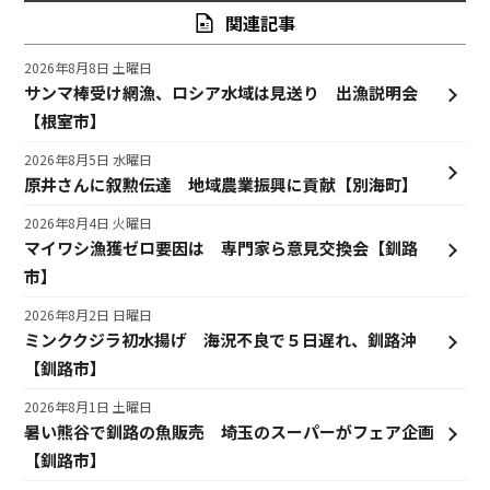
関連記事
2026年8月8日 土曜日
サンマ棒受け網漁、ロシア水域は見送り 出漁説明会
【根室市】
2026年8月5日 水曜日
原井さんに叙勲伝達 地域農業振興に貢献【別海町】
2026年8月4日 火曜日
マイワシ漁獲ゼロ要因は 専門家ら意見交換会【釧路
市】
2026年8月2日 日曜日
ミンククジラ初水揚げ 海況不良で５日遅れ、釧路沖
【釧路市】
2026年8月1日 土曜日
暑い熊谷で釧路の魚販売 埼玉のスーパーがフェア企画
【釧路市】