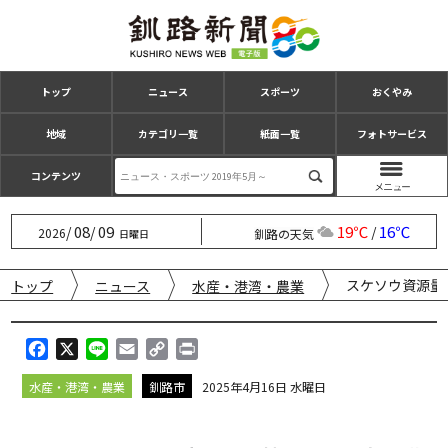
トップ
ニュース
スポーツ
おくやみ
地域
カテゴリ一覧
紙面一覧
フォトサービス
コンテンツ
08
09
19℃
16℃
/
/
/
2026
釧路の天気
日曜日
スケソウ資源量
トップ
ニュース
水産・港湾・農業
F
X
L
E
C
P
a
i
m
o
r
水産・港湾・農業
釧路市
2025年4月16日 水曜日
c
n
a
p
i
e
e
i
y
n
b
l
L
t