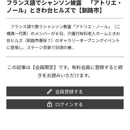
フランス語でシャンソン披露 「アトリエ・
o
i
ノール」ときわ台ヒルズで【釧路市】
o
n
k
k
フランス語で歌うシャンソン教室「アトリエ・ノール」（二
橋潤一代表）のメンバーが６日、介護付有料老人ホームときわ
台ヒルズ（釧路市春採７）のギャラリーオープニングイベント
に登場し、ステージ衣装で日頃の練...
この記事は【会員限定】です。有料会員に登録すると続
きをお読みいただけます。
会員登録する
ログインする