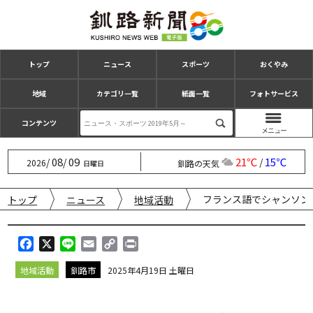
トップ
ニュース
スポーツ
おくやみ
地域
カテゴリ一覧
紙面一覧
フォトサービス
コンテンツ
08
09
21℃
15℃
/
/
/
2026
釧路の天気
日曜日
フランス語でシャンソン
トップ
ニュース
地域活動
F
X
L
E
C
P
a
i
m
o
r
地域活動
釧路市
2025年4月19日 土曜日
c
n
a
p
i
e
e
i
y
n
b
l
L
t