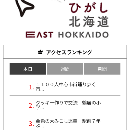
アクセスランキング
本日
週間
月間
１１００人中心市街踊り歩く
市...
クッキー作りで交流 鶴居の小
学...
金色の大みこし巡幸 駅前７年
ぶ...