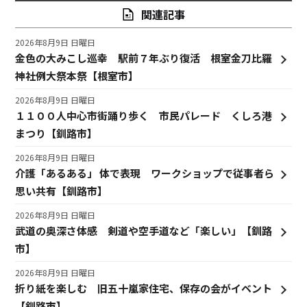
関連記事
2026年8月9日 日曜日
金色の大みこし巡幸 駅前７年ぶり復活 根室金刀比羅
神社例大祭本祭【根室市】
2026年8月9日 日曜日
１１００人中心市街踊り歩く 市民パレード くしろ港
まつり【釧路市】
2026年8月9日 日曜日
介護「あるある」 体で表現 ワークショップで従事者ら
思い共有【釧路市】
2026年8月9日 日曜日
武道の奥深さ体感 剣道や空手道など「楽しい」【釧路
市】
2026年8月9日 日曜日
折り紙を楽しむ 旧五十嵐家住宅、保存の会がイベント
【釧路市】