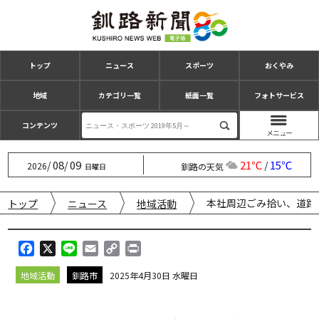
トップ
ニュース
スポーツ
おくやみ
地域
カテゴリ一覧
紙面一覧
フォトサービス
コンテンツ
08
09
21℃
15℃
/
/
/
2026
釧路の天気
日曜日
本社周辺ごみ拾い、道路
トップ
ニュース
地域活動
F
X
L
E
C
P
a
i
m
o
r
地域活動
釧路市
2025年4月30日 水曜日
c
n
a
p
i
e
e
i
y
n
b
l
L
t