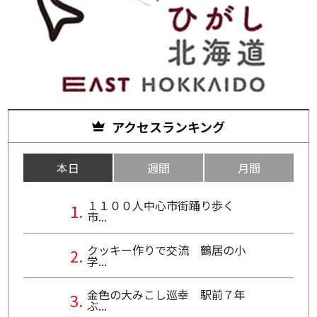
アクセスランキング
本日
週間
月間
１１００人中心市街踊り歩く
市...
クッキー作りで交流 鶴居の小
学...
金色の大みこし巡幸 駅前７年
ぶ...