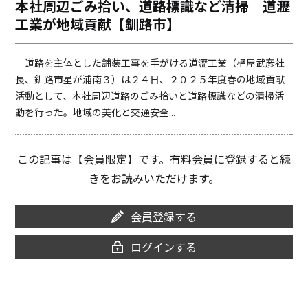
本社周辺ごみ拾い、道路標識など清掃 道瀝
o
i
工業が地域貢献【釧路市】
o
n
k
k
道路を主体とした舗装工事を手がける道瀝工業（桶屋武彦社
長、釧路市星が浦南３）は２４日、２０２５年度春の地域貢献
活動として、本社周辺道路のごみ拾いと道路標識などの清掃活
動を行った。地域の美化と交通安全...
この記事は【会員限定】です。有料会員に登録すると続
きをお読みいただけます。
会員登録する
ログインする