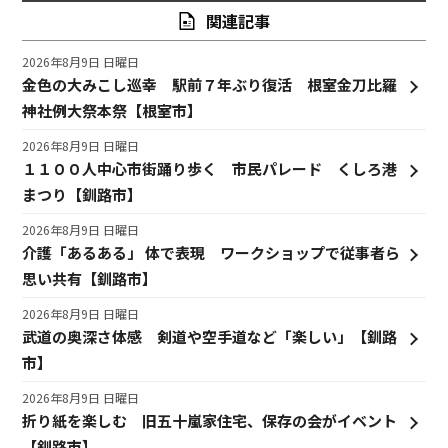
関連記事
2026年8月9日 日曜日
金色の大みこし巡幸 駅前７年ぶり復活 根室金刀比羅
神社例大祭本祭【根室市】
2026年8月9日 日曜日
１１００人中心市街踊り歩く 市民パレード くしろ港
まつり【釧路市】
2026年8月9日 日曜日
介護「あるある」 体で表現 ワークショップで従事者ら
思い共有【釧路市】
2026年8月9日 日曜日
武道の奥深さ体感 剣道や空手道など「楽しい」【釧路
市】
2026年8月9日 日曜日
折り紙を楽しむ 旧五十嵐家住宅、保存の会がイベント
【釧路市】