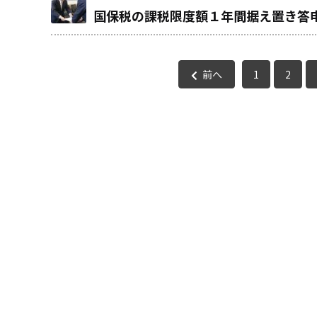
国保税の課税限度額１年間据え置き答申
前へ
1
2