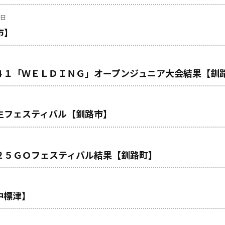
曜日
市】
４１「ＷＥＬＤＩＮＧ」オープンジュニア大会結果【釧
生フェスティバル【釧路市】
２５ＧＯフェスティバル結果【釧路町】
中標津】