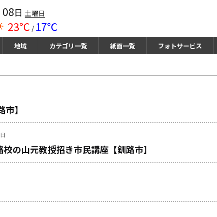
08
月
日
土曜日
23℃
17℃
/
地域
カテゴリ一覧
紙面一覧
フォトサービス
路市】
曜日
路校の山元教授招き市民講座【釧路市】