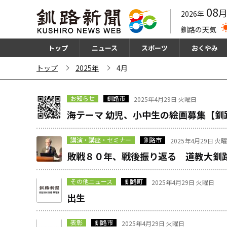
08
2026年
釧路の天気
トップ
ニュース
スポーツ
おくやみ
トップ
2025年
4月
お知らせ
釧路市
2025年4月29日 火曜日
海テーマ 幼児、小中生の絵画募集【釧
講演・講座・セミナー
釧路市
2025年4月29日 火
敗戦８０年、戦後振り返る 道教大釧
その他ニュース
釧路町
2025年4月29日 火曜日
出生
表彰
釧路市
2025年4月29日 火曜日