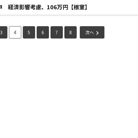
 経済影響考慮、106万円【根室】
3
4
5
6
7
8
次へ