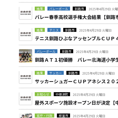
結果
バレーボール
釧路市
2025年4月29日 火
バレー春季高校選手権大会結果【釧路
結果
テニス
釧路市
2025年4月29日 火曜日
テニス釧路ひぶなアッセンブルＣＵＰ
バレーボール
釧路市
2025年4月29日 火曜日
釧路ＡＴ１初優勝 バレー北海道小学
結果
サッカー
釧路市
2025年4月29日 火曜日
サッカーシュガーＣＵＰアネシス２０
お知らせ
中標津町
2025年4月29日 火曜日
屋外スポーツ施設オープン日が決定【
官庁・行政
根室市
2025年4月29日 火曜日