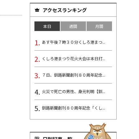
アクセスランキング
本日
週間
月間
あす午後７時３０分くしろ港まつ...
くしろ港まつり花火大会は本日打...
７日、釧路新聞創刊８０周年記念...
火災で死亡の男性、身元判明【釧...
釧路新聞創刊８０周年記念「くし...
日別記事一覧