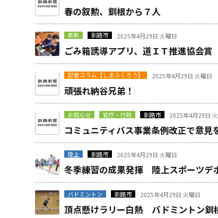
春の叙勲、釧根から７人
表彰
釧路市
2025年4月29日 火曜日
ごみ箱誘導アプリ、道ＩＴ推進協会賞
記者コラム【しまふくろう】
2025年4月29日 火曜日
頑張れ納谷兄弟！
お知らせ
官庁・行政
釧路市
2025年4月29日 
コミュニティバス事業条例改正で意見
陸上
釧路市
2025年4月29日 火曜日
冬季練習の成果発揮 陸上スポーツデ
バドミントン
釧路市
2025年4月29日 火曜日
頂点懸けラリー白熱 バドミントン釧