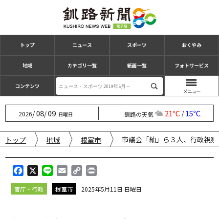
トップ
ニュース
スポーツ
おくやみ
地域
カテゴリ一覧
紙面一覧
フォトサービス
コンテンツ
08
09
21℃
15℃
/
/
/
2026
釧路の天気
日曜日
市議会「紬」ら３人、行政視察
トップ
地域
根室市
F
X
L
E
C
P
a
i
m
o
r
官庁・行政
根室市
2025年5月11日 日曜日
c
n
a
p
i
e
e
i
y
n
b
l
L
t