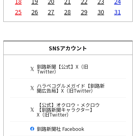
18
19
20
21
22
23
24
25
26
27
28
29
30
31
SNSアカウント
釧路新聞【公式】X（旧
Twitter）
ハラペコグルメガイド【釧路新
聞広告局】X（旧Twitter）
【公式】オクロウ・メクロウ
【釧路新聞キャラクター】
X（旧Twitter）
釧路新聞社 Facebook