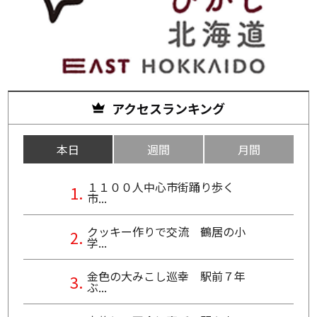
アクセスランキング
本日
週間
月間
１１００人中心市街踊り歩く
市...
クッキー作りで交流 鶴居の小
学...
金色の大みこし巡幸 駅前７年
ぶ...