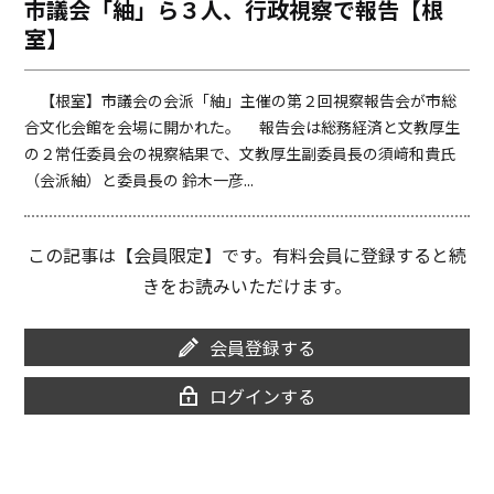
市議会「紬」ら３人、行政視察で報告【根
o
i
室】
o
n
k
k
【根室】市議会の会派「紬」主催の第２回視察報告会が市総
合文化会館を会場に開かれた。 報告会は総務経済と文教厚生
の２常任委員会の視察結果で、文教厚生副委員長の須﨑和貴氏
（会派紬）と委員長の 鈴木一彦...
この記事は【会員限定】です。有料会員に登録すると続
きをお読みいただけます。
会員登録する
ログインする