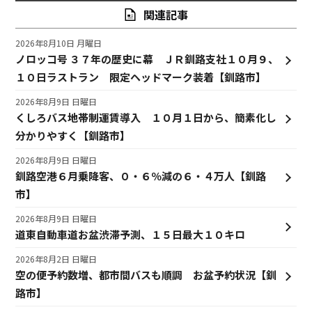
関連記事
2026年8月10日 月曜日
ノロッコ号 ３７年の歴史に幕 ＪＲ釧路支社１０月９、
１０日ラストラン 限定ヘッドマーク装着【釧路市】
2026年8月9日 日曜日
くしろバス地帯制運賃導入 １０月１日から、簡素化し
分かりやすく【釧路市】
2026年8月9日 日曜日
釧路空港６月乗降客、０・６％減の６・４万人【釧路
市】
2026年8月9日 日曜日
道東自動車道お盆渋滞予測、１５日最大１０キロ
2026年8月2日 日曜日
空の便予約数増、都市間バスも順調 お盆予約状況【釧
路市】