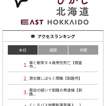
アクセスランキング
本日
週間
月間
車と衝突９４歳男性死亡【根室
市...
港文館しばらく閉館【釧路市】
脅迫の疑いで釧路の男逮捕【釧
路...
くしろバス地帯制運賃導入 １