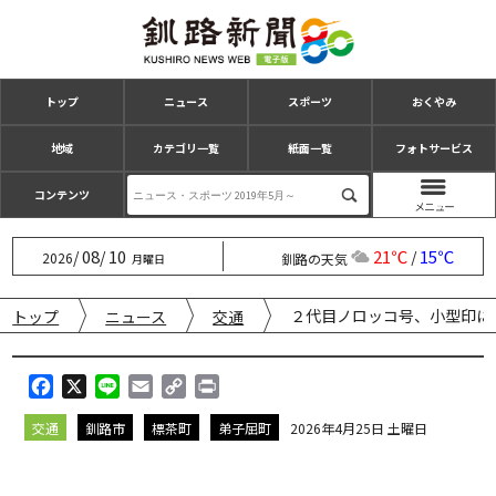
トップ
ニュース
スポーツ
おくやみ
地域
カテゴリ一覧
紙面一覧
フォトサービス
コンテンツ
08
10
21℃
15℃
/
/
/
2026
釧路の天気
月曜日
２代目ノロッコ号、小型印に
トップ
ニュース
交通
F
X
L
E
C
P
a
i
m
o
r
交通
釧路市
標茶町
弟子屈町
2026年4月25日 土曜日
c
n
a
p
i
e
e
i
y
n
b
l
L
t