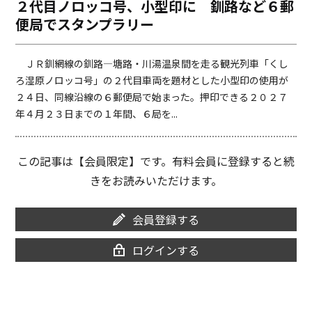
２代目ノロッコ号、小型印に 釧路など６郵
o
i
便局でスタンプラリー
o
n
k
k
ＪＲ釧網線の釧路―塘路・川湯温泉間を走る観光列車「くし
ろ湿原ノロッコ号」の２代目車両を題材とした小型印の使用が
２４日、同線沿線の６郵便局で始まった。押印できる２０２７
年４月２３日までの１年間、６局を...
この記事は【会員限定】です。有料会員に登録すると続
きをお読みいただけます。
会員登録する
ログインする