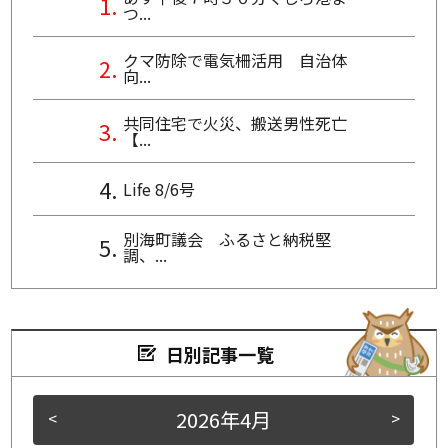
つ...
クマ防除で電気柵活用 自治体
向...
共同住宅で火災、搬送男性死亡
【...
Life 8/6号
別海町議会 ふるさと納税堅
調、...
日別記事一覧
2026年4月
<
>