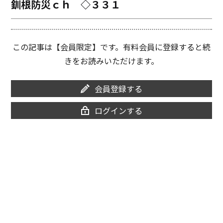
釧根防災ｃｈ ◇３３１
o
i
o
n
k
k
この記事は【会員限定】です。有料会員に登録すると続
きをお読みいただけます。
会員登録する
ログインする