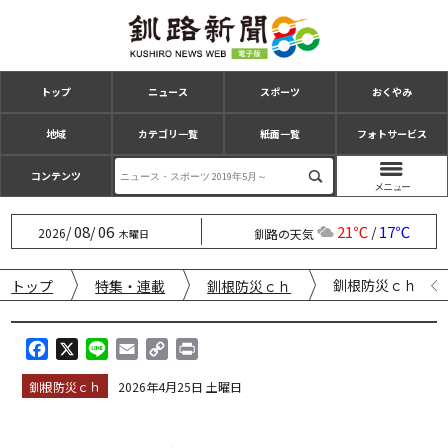
トップ
ニュース
スポーツ
おくやみ
地域
カテゴリ一覧
紙面一覧
フォトサービス
コンテンツ
08
06
21℃
17℃
/
/
/
2026
釧路の天気
木曜日
釧根防災ｃｈ ◇
トップ
特集・連載
釧根防災ｃｈ
F
X
L
E
C
P
a
i
m
o
r
釧根防災ｃｈ
2026年4月25日 土曜日
c
n
a
p
i
e
e
i
y
n
b
l
L
t