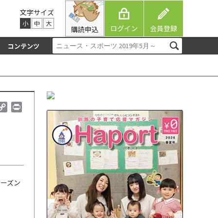
文字サイズ
小
中
大
ログイン
会員登録
購読申込
コンテンツ
C
P
o
r
p
i
y
n
L
t
i
n
k
シーズン