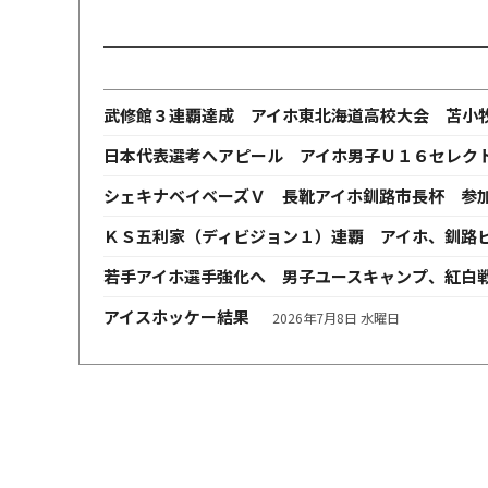
武修館３連覇達成 アイホ東北海道高校大会 苫小
日本代表選考へアピール アイホ男子Ｕ１６セレク
シェキナベイベーズＶ 長靴アイホ釧路市長杯 参
ＫＳ五利家（ディビジョン１）連覇 アイホ、釧路
若手アイホ選手強化へ 男子ユースキャンプ、紅白
アイスホッケー結果
2026年7月8日 水曜日