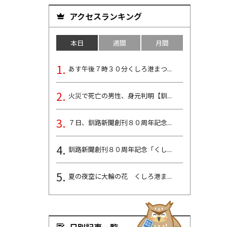
アクセスランキング
本日
週間
月間
あす午後７時３０分くしろ港まつ...
火災で死亡の男性、身元判明【釧...
７日、釧路新聞創刊８０周年記念...
釧路新聞創刊８０周年記念「くし...
夏の夜空に大輪の花 くしろ港ま...
日別記事一覧