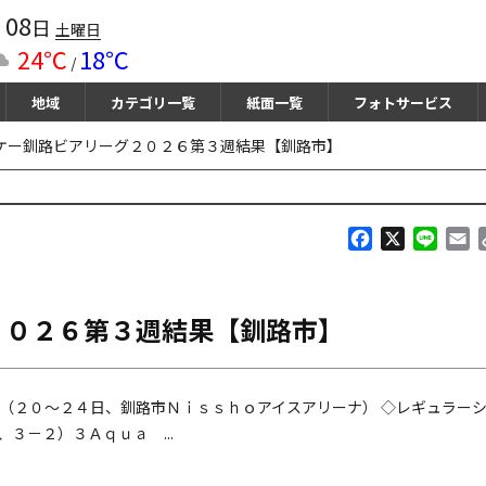
08
月
日
土曜日
24℃
18℃
/
地域
カテゴリ一覧
紙面一覧
フォトサービス
ケー釧路ビアリーグ２０２６第３週結果【釧路市】
F
X
L
E
a
i
m
c
n
a
e
e
i
２０２６第３週結果【釧路市】
b
l
o
o
k
（２０～２４日、釧路市Ｎｉｓｓｈｏアイスアリーナ） ◇レギュラー
３－２）３Ａｑｕａ ...