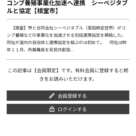
コンブ養殖事業化加速へ連携 シーベジタブ
o
i
ルと協定【根室市】
o
n
k
k
【根室】市と合同会社シーベジタブル（高知県安芸市）がコ
ンブ養殖などの事業化を加速させる包括連携協定を締結した。
同社が道内の自治体と連携協定を結ぶのは初めて。 同社は昨
年１１月、所属職員を官民共創型...
この記事は【会員限定】です。有料会員に登録すると続
きをお読みいただけます。
会員登録する
ログインする