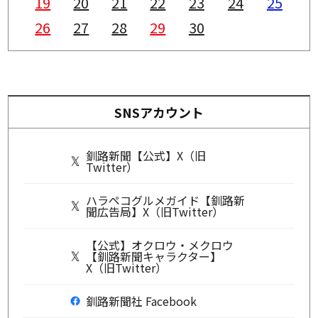
19
20
21
22
23
24
25
26
27
28
29
30
SNSアカウント
釧路新聞【公式】X（旧
Twitter）
ハラペコグルメガイド【釧路新
聞広告局】X（旧Twitter）
【公式】オクロウ・メクロウ
【釧路新聞キャラクター】
X（旧Twitter）
釧路新聞社 Facebook