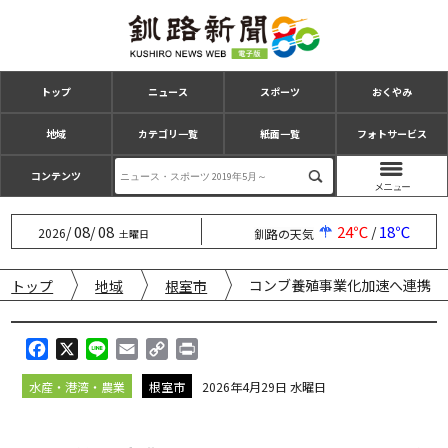
トップ
ニュース
スポーツ
おくやみ
地域
カテゴリ一覧
紙面一覧
フォトサービス
コンテンツ
08
08
24℃
18℃
/
/
/
2026
釧路の天気
土曜日
コンブ養殖事業化加速へ連携 
トップ
地域
根室市
F
X
L
E
C
P
a
i
m
o
r
水産・港湾・農業
根室市
2026年4月29日 水曜日
c
n
a
p
i
e
e
i
y
n
b
l
L
t