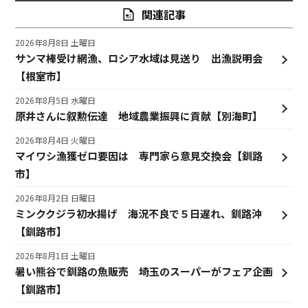
関連記事
2026年8月8日 土曜日
サンマ棒受け網漁、ロシア水域は見送り 出漁説明会
【根室市】
2026年8月5日 水曜日
原井さんに叙勲伝達 地域農業振興に貢献【別海町】
2026年8月4日 火曜日
マイワシ漁獲ゼロ要因は 専門家ら意見交換会【釧路
市】
2026年8月2日 日曜日
ミンククジラ初水揚げ 海況不良で５日遅れ、釧路沖
【釧路市】
2026年8月1日 土曜日
暑い熊谷で釧路の魚販売 埼玉のスーパーがフェア企画
【釧路市】