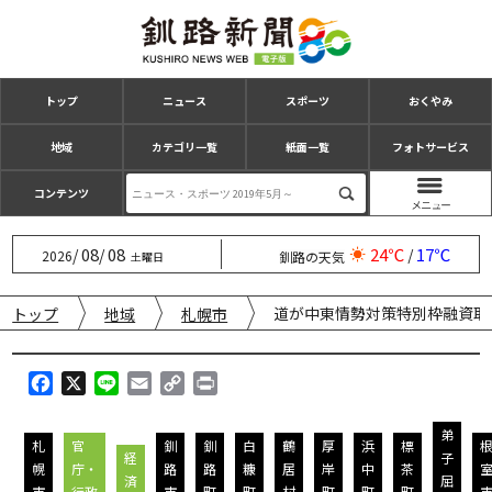
トップ
ニュース
スポーツ
おくやみ
地域
カテゴリ一覧
紙面一覧
フォトサービス
コンテンツ
08
08
24℃
17℃
/
/
/
2026
釧路の天気
土曜日
道が中東情勢対策特別枠融資取
トップ
地域
札幌市
F
X
L
E
C
P
a
i
m
o
r
c
n
a
p
i
弟
札
官
釧
釧
白
鶴
厚
浜
標
e
e
i
y
n
経
子
幌
庁・
路
路
糠
居
岸
中
茶
b
l
L
t
済
屈
市
行政
市
町
町
村
町
町
町