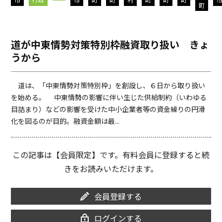
o
i
町
o
n
k
k
道が中東情勢対策特別枠融資取り扱い きょ
うから
道は、「中東情勢対策特別枠」を創設し、６日から取り扱い
を始める。 中東情勢の影響に伴い生じた供給制約（いわゆる
目詰まり）などの影響を受けた中小企業者等の資金繰りの円滑
化を図るのが目的。融資金額は最...
この記事は【会員限定】です。有料会員に登録すると続
きをお読みいただけます。
会員登録する
ログインする