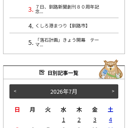
７日、釧路新聞創刊８０周年記
念...
くしろ港まつり【釧路市】
「落石計画」きょう開幕 テー
マ...
日別記事一覧
2026年7月
<
>
日
月
火
水
木
金
土
1
2
3
4