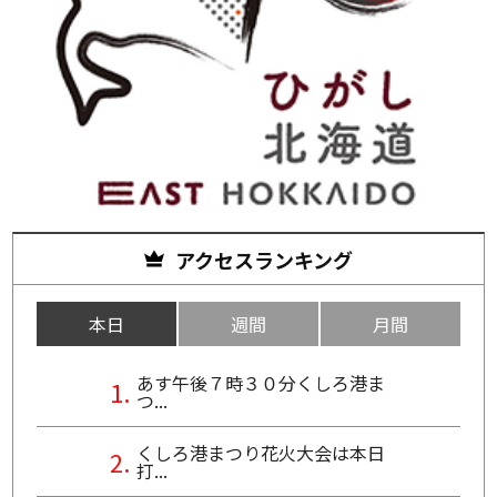
アクセスランキング
本日
週間
月間
あす午後７時３０分くしろ港ま
つ...
くしろ港まつり花火大会は本日
打...