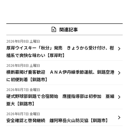
関連記事
2026年8月8日 土曜日
厚岸ウイスキー「秋分」発売 きょうから受け付け、柑
橘系で爽快な味わい【厚岸町】
2026年8月8日 土曜日
横断幕掲げ乗客歓迎 ＡＮＡ伊丹線季節運航、釧路空港
に初便到着【釧路市】
2026年8月7日 金曜日
硬式野球部釧路で合宿開始 應援指導部は初参加 亜細
亜大【釧路市】
2026年8月7日 金曜日
安全確認と啓発継続 雌阿寒岳火山防災協【釧路市】