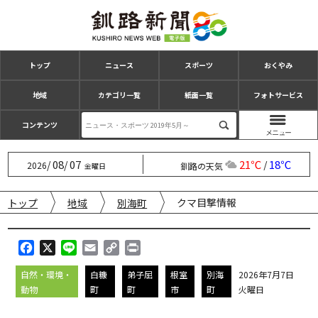
トップ
ニュース
スポーツ
おくやみ
地域
カテゴリ一覧
紙面一覧
フォトサービス
コンテンツ
08
07
21℃
18℃
/
/
/
2026
釧路の天気
金曜日
クマ目撃情報
トップ
地域
別海町
F
X
L
E
C
P
a
i
m
o
r
自然・環境・
白糠
弟子屈
根室
別海
2026年7月7日
c
n
a
p
i
動物
町
町
市
町
火曜日
e
e
i
y
n
b
l
L
t