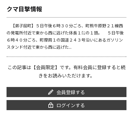
o
i
クマ目撃情報
o
n
k
k
【弟子屈町】５日午後６時３０分ごろ、町熊牛原野２１線西
の発電所付近で東から西に逃げた体長１㍍の１頭。 ５日午後
６時４０分ごろ、町摩周１の国道２４３号沿いにあるガソリン
スタンド付近で東から西に逃げた...
この記事は【会員限定】です。有料会員に登録すると続
きをお読みいただけます。
会員登録する
ログインする