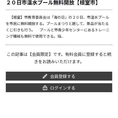
２０日市温水プール無料開放【根室市】
o
i
o
n
k
k
【根室】市教育委員会は「海の日」の２０日、市温水プール
を市民に無料開放する。プールまつりと題して、景品が当たる
くじ引きも行う。 プールと市青少年センターにあるトレーニ
ング機械も無料で使用できる。指...
この記事は【会員限定】です。有料会員に登録すると続
きをお読みいただけます。
会員登録する
ログインする