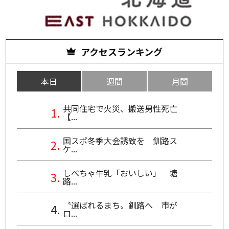
アクセスランキング
本日
週間
月間
共同住宅で火災、搬送男性死亡
【...
国スポ冬季大会誘致を 釧路ス
ケ...
しべちゃ牛乳「おいしい」 塘
路...
〝選ばれるまち〟釧路へ 市が
ロ...