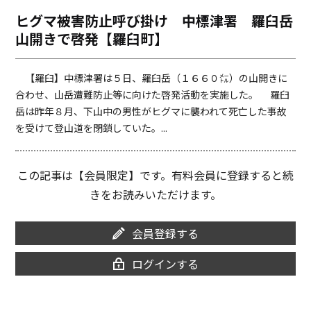
o
i
ヒグマ被害防止呼び掛け 中標津署 羅臼岳
o
n
山開きで啓発【羅臼町】
k
k
【羅臼】中標津署は５日、羅臼岳（１６６０㍍）の山開きに
合わせ、山岳遭難防止等に向けた啓発活動を実施した。 羅臼
岳は昨年８月、下山中の男性がヒグマに襲われて死亡した事故
を受けて登山道を閉鎖していた。...
この記事は【会員限定】です。有料会員に登録すると続
きをお読みいただけます。
会員登録する
ログインする