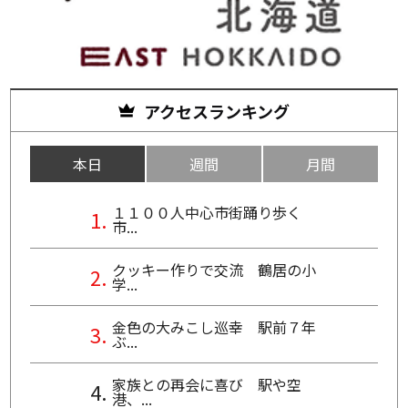
アクセスランキング
本日
週間
月間
１１００人中心市街踊り歩く
市...
クッキー作りで交流 鶴居の小
学...
金色の大みこし巡幸 駅前７年
ぶ...
家族との再会に喜び 駅や空
港、...