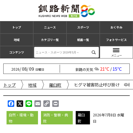
トップ
ニュース
スポーツ
おくやみ
地域
カテゴリ一覧
紙面一覧
フォトサービス
コンテンツ
08
09
21℃
15℃
/
/
/
2026
釧路の天気
日曜日
ヒグマ被害防止呼び掛け 中標
トップ
地域
羅臼町
F
X
L
E
C
P
a
i
m
o
r
自然・環境・動
消防・警察・病
羅臼
2026年7月8日 水曜
c
n
a
p
i
物
院
町
日
e
e
i
y
n
b
l
L
t