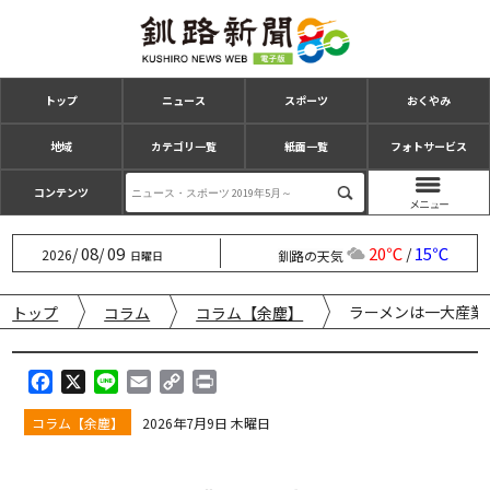
トップ
ニュース
スポーツ
おくやみ
地域
カテゴリ一覧
紙面一覧
フォトサービス
コンテンツ
08
09
20℃
15℃
/
/
/
2026
釧路の天気
日曜日
ラーメンは一大産業
トップ
コラム
コラム【余塵】
F
X
L
E
C
P
a
i
m
o
r
コラム【余塵】
2026年7月9日 木曜日
c
n
a
p
i
e
e
i
y
n
b
l
L
t