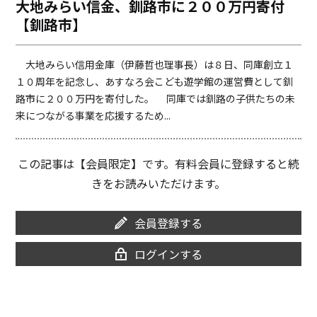
大地みらい信金、釧路市に２００万円寄付
o
i
【釧路市】
o
n
k
k
大地みらい信用金庫（伊藤哲也理事長）は８日、同庫創立１
１０周年を記念し、あすなろ会こども遊学館の運営費として釧
路市に２００万円を寄付した。 同庫では釧路の子供たちの未
来につながる事業を応援するため...
この記事は【会員限定】です。有料会員に登録すると続
きをお読みいただけます。
会員登録する
ログインする