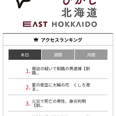
アクセスランキング
本日
週間
月間
脅迫の疑いで釧路の男逮捕【釧
路...
夏の夜空に大輪の花 くしろ港
ま...
火災で死亡の男性、身元判明
【釧...