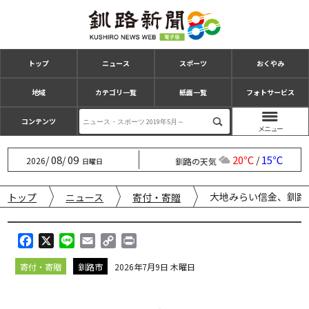
トップ
ニュース
スポーツ
おくやみ
地域
カテゴリ一覧
紙面一覧
フォトサービス
コンテンツ
08
09
20℃
15℃
/
/
/
2026
釧路の天気
日曜日
大地みらい信金、釧路
トップ
ニュース
寄付・寄贈
F
X
L
E
C
P
a
i
m
o
r
寄付・寄贈
釧路市
2026年7月9日 木曜日
c
n
a
p
i
e
e
i
y
n
b
l
L
t