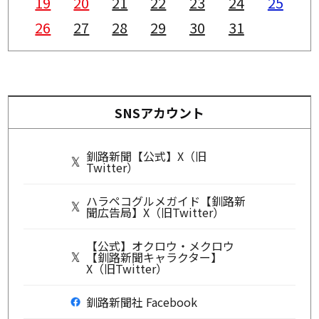
19
20
21
22
23
24
25
26
27
28
29
30
31
SNSアカウント
釧路新聞【公式】X（旧
Twitter）
ハラペコグルメガイド【釧路新
聞広告局】X（旧Twitter）
【公式】オクロウ・メクロウ
【釧路新聞キャラクター】
X（旧Twitter）
釧路新聞社 Facebook