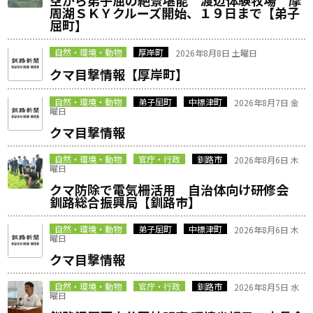
空から弟子屈の絶景堪能 渡辺体験牧場 摩
周湖ＳＫＹクルーズ開始、１９日まで【弟子
屈町】
自然・環境・動物
厚岸町
2026年8月8日 土曜日
クマ目撃情報【厚岸町】
自然・環境・動物
弟子屈町
中標津町
2026年8月7日 金
曜日
クマ目撃情報
自然・環境・動物
官庁・行政
釧路市
2026年8月6日 木
曜日
クマ防除で電気柵活用 自治体向け研修会
釧路総合振興局【釧路市】
自然・環境・動物
弟子屈町
中標津町
2026年8月6日 木
曜日
クマ目撃情報
自然・環境・動物
官庁・行政
釧路市
2026年8月5日 水
曜日