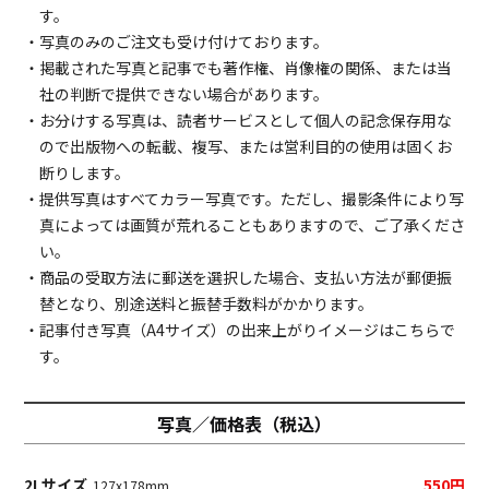
す。
・写真のみのご注文も受け付けております。
・掲載された写真と記事でも著作権、肖像権の関係、または当
社の判断で提供できない場合があります。
・お分けする写真は、読者サービスとして個人の記念保存用な
ので出版物への転載、複写、または営利目的の使用は固くお
断りします。
・提供写真はすべてカラー写真です。ただし、撮影条件により写
真によっては画質が荒れることもありますので、ご了承くださ
い。
・商品の受取方法に郵送を選択した場合、支払い方法が郵便振
替となり、別途送料と振替手数料がかかります。
・記事付き写真（A4サイズ）の出来上がりイメージは
こちら
で
す。
写真／価格表（税込）
2Lサイズ
550円
127x178mm