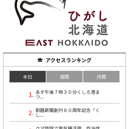
アクセスランキング
本日
週間
月間
あす午後７時３０分くしろ港ま
つ...
釧路新聞創刊８０周年記念「く
し...
クマ防除で電気柵活用 自治体