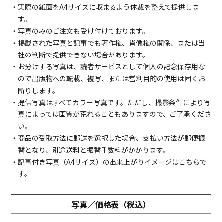
・実際の紙面をA4サイズに収まるよう体裁を整えて提供しま
す。
・写真のみのご注文も受け付けております。
・掲載された写真と記事でも著作権、肖像権の関係、または当
社の判断で提供できない場合があります。
・お分けする写真は、読者サービスとして個人の記念保存用な
ので出版物への転載、複写、または営利目的の使用は固くお
断りします。
・提供写真はすべてカラー写真です。ただし、撮影条件により写
真によっては画質が荒れることもありますので、ご了承くださ
い。
・商品の受取方法に郵送を選択した場合、支払い方法が郵便振
替となり、別途送料と振替手数料がかかります。
・記事付き写真（A4サイズ）の出来上がりイメージは
こちら
で
す。
写真／価格表（税込）