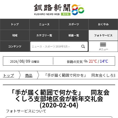
トップ
ニュース
スポーツ
おくやみ
地域
カテゴリ一覧
紙面一覧
フォトサービス
コンテンツ
08
09
21℃
14℃
/
/
/
2026
釧路の天気
日曜日
「手が届く範囲で何かを」 同友会くしろ支部地区
トップ
商品
「手が届く範囲で何かを」 同友会
くしろ支部地区会が新年交礼会
(2020-02-04)
フォトサービスについて