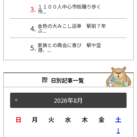
１１００人中心市街踊り歩く
市...
金色の大みこし巡幸 駅前７年
ぶ...
家族との再会に喜び 駅や空
港、...
日別記事一覧
2026年8月
<
>
日
月
火
水
木
金
土
1