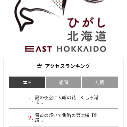
アクセスランキング
本日
週間
月間
夏の夜空に大輪の花 くしろ港
ま...
脅迫の疑いで釧路の男逮捕【釧
路...