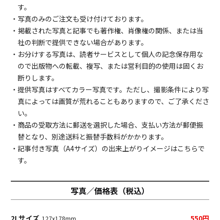
す。
・写真のみのご注文も受け付けております。
・掲載された写真と記事でも著作権、肖像権の関係、または当
社の判断で提供できない場合があります。
・お分けする写真は、読者サービスとして個人の記念保存用な
ので出版物への転載、複写、または営利目的の使用は固くお
断りします。
・提供写真はすべてカラー写真です。ただし、撮影条件により写
真によっては画質が荒れることもありますので、ご了承くださ
い。
・商品の受取方法に郵送を選択した場合、支払い方法が郵便振
替となり、別途送料と振替手数料がかかります。
・記事付き写真（A4サイズ）の出来上がりイメージは
こちら
で
す。
写真／価格表（税込）
2Lサイズ
550円
127x178mm