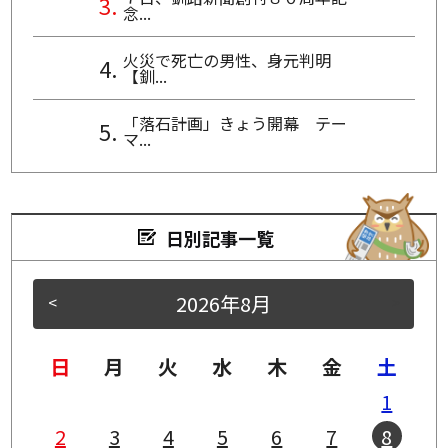
念...
火災で死亡の男性、身元判明
【釧...
「落石計画」きょう開幕 テー
マ...
日別記事一覧
2026年8月
<
>
日
月
火
水
木
金
土
1
2
3
4
5
6
7
8