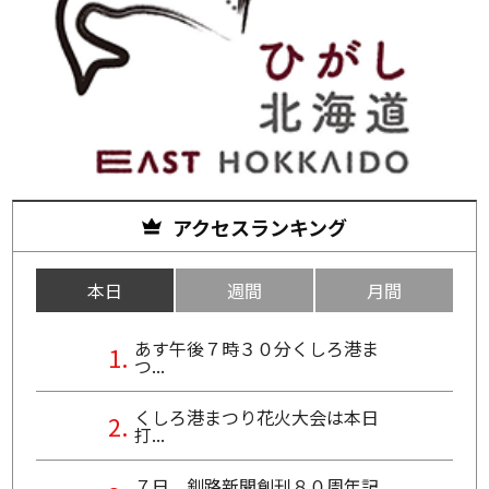
アクセスランキング
本日
週間
月間
あす午後７時３０分くしろ港ま
つ...
くしろ港まつり花火大会は本日
打...
７日、釧路新聞創刊８０周年記