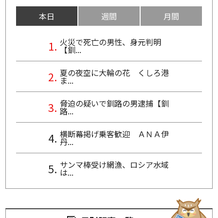
本日
週間
月間
火災で死亡の男性、身元判明
【釧...
夏の夜空に大輪の花 くしろ港
ま...
脅迫の疑いで釧路の男逮捕【釧
路...
横断幕掲げ乗客歓迎 ＡＮＡ伊
丹...
サンマ棒受け網漁、ロシア水域
は...