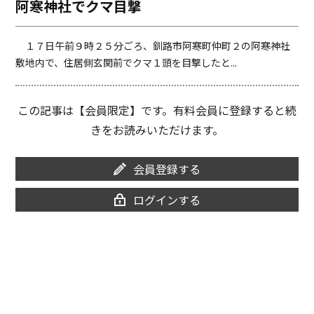
阿寒神社でクマ目撃
o
i
o
n
k
k
１７日午前９時２５分ごろ、釧路市阿寒町仲町２の阿寒神社
敷地内で、住居側玄関前でクマ１頭を目撃したと...
この記事は【会員限定】です。有料会員に登録すると続
きをお読みいただけます。
会員登録する
ログインする