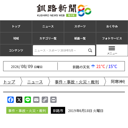
トップ
ニュース
スポーツ
おくやみ
地域
カテゴリ一覧
紙面一覧
フォトサービス
コンテンツ
08
09
21℃
15℃
/
/
/
2026
釧路の天気
日曜日
阿寒神社
トップ
ニュース
事件・事故・火災・裁判
F
X
L
E
C
P
a
i
m
o
r
事件・事故・火災・裁判
釧路市
2019年6月18日 火曜日
c
n
a
p
i
e
e
i
y
n
b
l
L
t