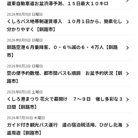
道東自動車道お盆渋滞予測、１５日最大１０キロ
2026年8月9日 日曜日
くしろバス地帯制運賃導入 １０月１日から、簡素化し
分かりやすく【釧路市】
2026年8月9日 日曜日
釧路空港６月乗降客、０・６％減の６・４万人【釧路
市】
2026年8月2日 日曜日
空の便予約数増、都市間バスも順調 お盆予約状況【釧
路市】
2026年8月1日 土曜日
くしろ港まつり 花火で幕開け ７～９日 催し多彩な３
日間【釧路市】
2026年7月30日 木曜日
ガイド付き観光バス運行 道の宿泊税活用、ひがし北海
道周遊【釧路市】