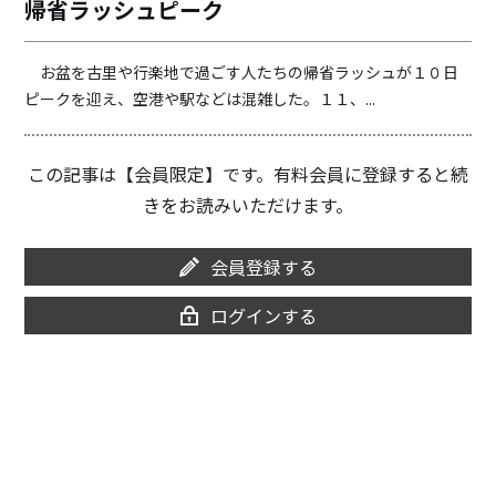
帰省ラッシュピーク
o
i
o
n
k
k
お盆を古里や行楽地で過ごす人たちの帰省ラッシュが１０日
ピークを迎え、空港や駅などは混雑した。１１、...
この記事は【会員限定】です。有料会員に登録すると続
きをお読みいただけます。
会員登録する
ログインする