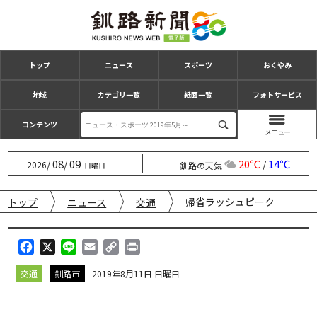
トップ
ニュース
スポーツ
おくやみ
地域
カテゴリ一覧
紙面一覧
フォトサービス
コンテンツ
08
09
20℃
14℃
/
/
/
2026
釧路の天気
日曜日
帰省ラッシュピーク
トップ
ニュース
交通
F
X
L
E
C
P
a
i
m
o
r
交通
釧路市
2019年8月11日 日曜日
c
n
a
p
i
e
e
i
y
n
b
l
L
t