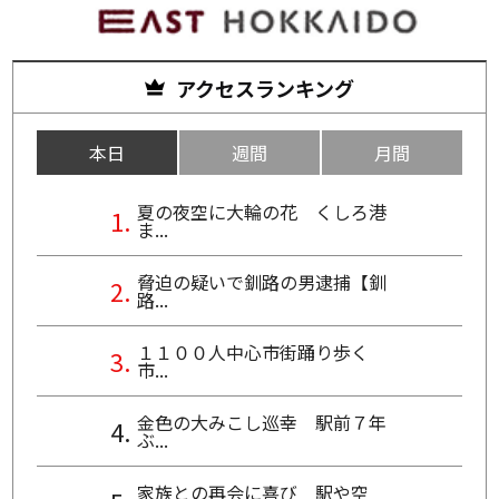
アクセスランキング
本日
週間
月間
夏の夜空に大輪の花 くしろ港
ま...
脅迫の疑いで釧路の男逮捕【釧
路...
１１００人中心市街踊り歩く
市...
金色の大みこし巡幸 駅前７年
ぶ...
家族との再会に喜び 駅や空