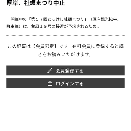
厚岸、牡蠣まつり中止
o
i
o
n
k
k
開催中の「第５７回あっけし牡蠣まつり」（厚岸観光協会、
町主催）は、台風１９号の接近が予想されるため...
この記事は【会員限定】です。有料会員に登録すると続
きをお読みいただけます。
会員登録する
ログインする