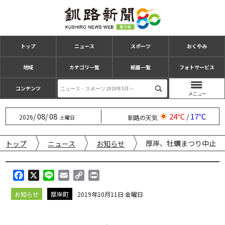
トップ
ニュース
スポーツ
おくやみ
地域
カテゴリ一覧
紙面一覧
フォトサービス
コンテンツ
08
08
24℃
17℃
/
/
/
2026
釧路の天気
土曜日
厚岸、牡蠣まつり中止
トップ
ニュース
お知らせ
F
X
L
E
C
P
a
i
m
o
r
お知らせ
厚岸町
2019年10月11日 金曜日
c
n
a
p
i
e
e
i
y
n
b
l
L
t