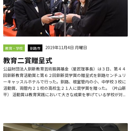
2019年11月4日 月曜日
教育・学校
釧路市
教育二賞贈呈式
公益財団法人釧新教育芸術振興基金（星匠理事長）は３日、第４４
回釧新教育活動賞と第６２回釧新奨学賞の贈呈式を釧路センチュリ
ーキャッスルホテルで行った。釧路、根室管内の小、中学校３校に
活動賞、両管内２１校の高校生２１人に奨学賞を贈った。（片山新
平） 活動賞は教育実践において大きな成果を挙げている学校が対...