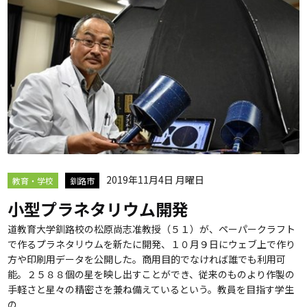
2019年11月4日 月曜日
教育・学校
釧路市
小型プラネタリウム開発
道教育大学釧路校の松原尚志准教授（５１）が、ペーパークラフト
で作るプラネタリウムを新たに開発、１０月９日にウェブ上で作り
方や印刷用データを公開した。商用目的でなければ誰でも利用可
能。２５８８個の星を映し出すことができ、従来のものより作製の
手軽さと星々の精密さを兼ね備えているという。教員を目指す学生
の...