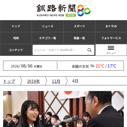
トップ
ニュース
スポーツ
おくやみ
地域
カテゴリ一覧
紙面一覧
フォトサービス
コンテンツ
08
06
21℃
17℃
/
/
/
2026
釧路の天気
木曜日
4日
トップ
2019年
11月