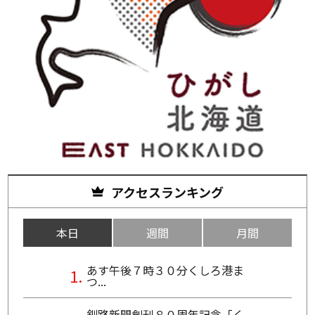
アクセスランキング
本日
週間
月間
あす午後７時３０分くしろ港ま
つ...
釧路新聞創刊８０周年記念「く