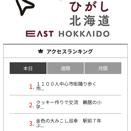
アクセスランキング
本日
週間
月間
１１００人中心市街踊り歩く
市...
クッキー作りで交流 鶴居の小
学...
金色の大みこし巡幸 駅前７年
ぶ...