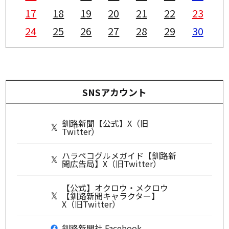
17
18
19
20
21
22
23
24
25
26
27
28
29
30
SNSアカウント
釧路新聞【公式】X（旧
Twitter）
ハラペコグルメガイド【釧路新
聞広告局】X（旧Twitter）
【公式】オクロウ・メクロウ
【釧路新聞キャラクター】
X（旧Twitter）
釧路新聞社 Facebook