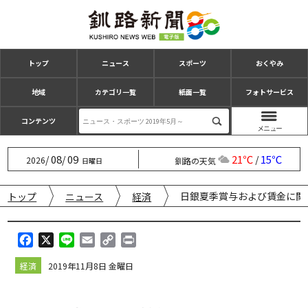
トップ
ニュース
スポーツ
おくやみ
地域
カテゴリ一覧
紙面一覧
フォトサービス
コンテンツ
08
09
21℃
15℃
/
/
/
2026
釧路の天気
日曜日
日銀夏季賞与および賃金に関
トップ
ニュース
経済
F
X
L
E
C
P
a
i
m
o
r
経済
2019年11月8日 金曜日
c
n
a
p
i
e
e
i
y
n
b
l
L
t