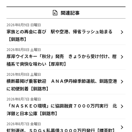
関連記事
2026年8月9日 日曜日
家族との再会に喜び 駅や空港、帰省ラッシュ始まる
【釧路市】
2026年8月8日 土曜日
厚岸ウイスキー「秋分」発売 きょうから受け付け、柑
橘系で爽快な味わい【厚岸町】
2026年8月8日 土曜日
横断幕掲げ乗客歓迎 ＡＮＡ伊丹線季節運航、釧路空港
に初便到着【釧路市】
2026年8月7日 金曜日
「ＮＡＳＫＥＯ環境」に協調融資７０００万円実行 北
洋銀と日本公庫【釧路市】
2026年8月7日 金曜日
虹別運送、ＳＤＧｓ私募債３０００万円発行【標茶町】