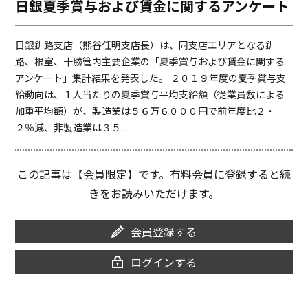
日銀夏季賞与および賃金に関するアンケート
o
i
o
n
k
k
日銀釧路支店（熊谷任明支店長）は、同支店エリアとなる釧
路、根室、十勝管内主要企業の「夏季賞与および賃金に関する
アンケート」集計結果を発表した。 ２０１９年度の夏季賞与支
給動向は、１人当たりの夏季賞与平均支給額（従業員数による
加重平均額）が、製造業は５６万６０００円で前年度比２・
２％減、非製造業は３５...
この記事は【会員限定】です。有料会員に登録すると続
きをお読みいただけます。
会員登録する
ログインする