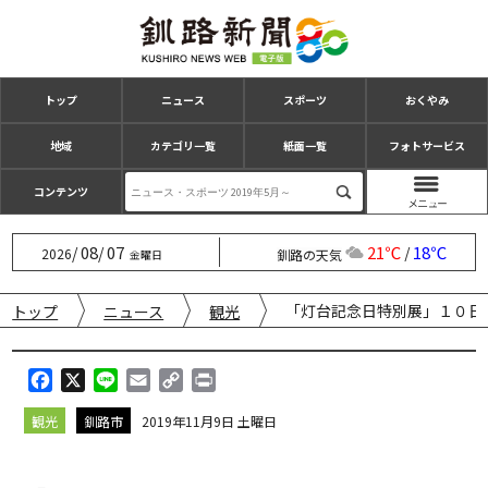
トップ
ニュース
スポーツ
おくやみ
地域
カテゴリ一覧
紙面一覧
フォトサービス
コンテンツ
08
07
21℃
18℃
/
/
/
2026
釧路の天気
金曜日
「灯台記念日特別展」１０日
トップ
ニュース
観光
F
X
L
E
C
P
a
i
m
o
r
観光
釧路市
2019年11月9日 土曜日
c
n
a
p
i
e
e
i
y
n
b
l
L
t