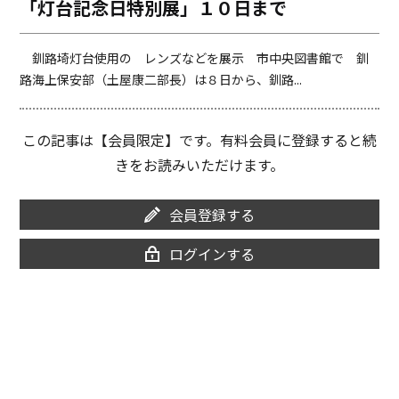
「灯台記念日特別展」１０日まで
o
i
o
n
k
k
釧路埼灯台使用の レンズなどを展示 市中央図書館で 釧
路海上保安部（土屋康二部長）は８日から、釧路...
この記事は【会員限定】です。有料会員に登録すると続
きをお読みいただけます。
会員登録する
ログインする