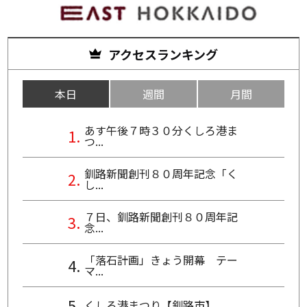
アクセスランキング
本日
週間
月間
あす午後７時３０分くしろ港ま
つ...
釧路新聞創刊８０周年記念「く
し...
７日、釧路新聞創刊８０周年記
念...
「落石計画」きょう開幕 テー
マ...
くしろ港まつり【釧路市】