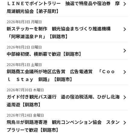
ＬＩＮＥでポイントラリー 抽選で特産品や宿泊券 摩
周湖観光協会【弟子屈町】
2026年8月3日 月曜日
新ステッカーを制作 観光協会まちづくり推進機構
「阿寒湖温泉ＰＲ」【釧路市】
2026年8月2日 日曜日
中部線初便、横断幕で歓迎【釧路市】
2026年8月1日 土曜日
釧路商工会議所が地区広告賞 広告電通賞 「Ｃｏｏ
ｌ Ｓｔａｙ 釧路」【釧路市】
2026年7月30日 木曜日
ガイド付き観光バス運行 道の宿泊税活用、ひがし北海
道周遊【釧路市】
2026年7月24日 金曜日
飛鳥Ⅲが釧路港寄港 観光コンベンション協会 スタン
プラリーで歓迎【釧路市】