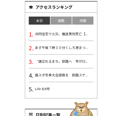
アクセスランキング
本日
週間
月間
共同住宅で火災、搬送男性死亡【...
あす午後７時３０分くしろ港まつ...
〝選ばれるまち〟釧路へ 市がロ...
国スポ冬季大会誘致を 釧路スケ...
Life 8/6号
日別記事一覧