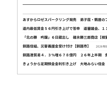
あすからロゼスパークリング発売 弟子屈・鶴居の
道内最低賃金５６円引き上げで答申 道審議会、１
「北の勝 吟醸」６日蔵出し 碓氷勝三郎商店【根
釧路信組、災害義援金受け付け【釧路市】
2026年
釧路港貿易４．３％増６７８億円 ２６年上半期 
きょうから定期預金金利引き上げ 大地みらい信金