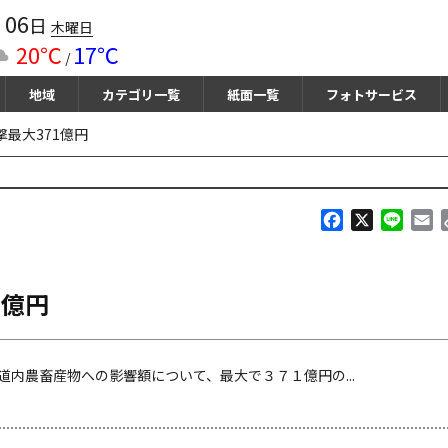
06
月
日
木曜日
20℃
17℃
/
地域
カテゴリ一覧
紙面一覧
フォトサービス
最大371億円
F
X
L
E
a
i
m
c
n
a
e
e
i
1億円
b
l
o
o
k
内農畜産物への影響額について、最大で３７１億円の...