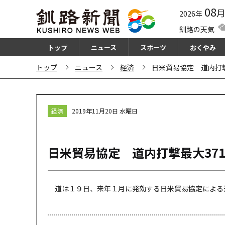
08
2026年
釧路の天気
トップ
ニュース
スポーツ
おくやみ
トップ
ニュース
経済
日米貿易協定 道内打撃
経済
2019年11月20日 水曜日
日米貿易協定 道内打撃最大37
道は１９日、来年１月に発効する日米貿易協定による道