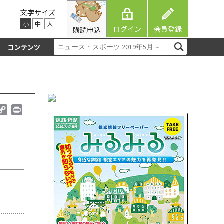
文字サイズ
小
中
大
ログイン
会員登録
購読申込
コンテンツ
C
P
o
r
p
i
y
n
L
t
i
n
k