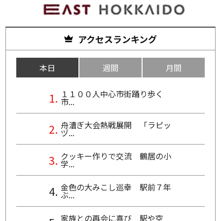
アクセスランキング
本日
週間
月間
１１００人中心市街踊り歩く
市...
舟漕ぎ大会熱戦展開 「ラピッ
ヅ...
クッキー作りで交流 鶴居の小
学...
金色の大みこし巡幸 駅前７年
ぶ...
家族との再会に喜び 駅や空