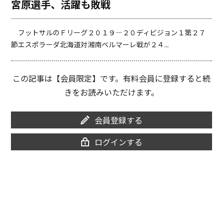
宮原選手、活躍も敗戦
o
i
o
n
k
k
フットサルのＦリーグ２０１９―２０ディビジョン１第２７
節エスポラーダ北海道対湘南ベルマーレ戦が２４...
この記事は【会員限定】です。有料会員に登録すると続
きをお読みいただけます。
会員登録する
ログインする