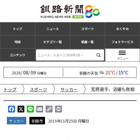
トップ
ニュース
スポーツ
おくやみ
地域
カテゴリ一覧
紙面一覧
フォトサービス
コンテンツ
08
09
21℃
15℃
/
/
/
2026
釧路の天気
日曜日
宮原選手、活躍も敗戦
トップ
スポーツ
サッカー
F
X
L
E
C
P
a
i
m
o
r
サッカー
釧路市
2019年11月25日 月曜日
c
n
a
p
i
e
e
i
y
n
b
l
L
t