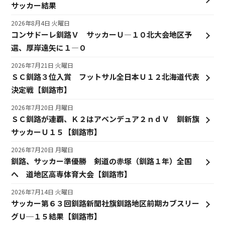
サッカー結果
2026年8月4日 火曜日
コンサドーレ釧路Ｖ サッカーＵ―１０北大会地区予
選、厚岸遠矢に１―０
2026年7月21日 火曜日
ＳＣ釧路３位入賞 フットサル全日本Ｕ１２北海道代表
決定戦【釧路市】
2026年7月20日 月曜日
ＳＣ釧路が連覇、Ｋ２はアベンデュア２ｎｄＶ 釧新旗
サッカーＵ１５【釧路市】
2026年7月20日 月曜日
釧路、サッカー準優勝 剣道の赤塚（釧路１年）全国
へ 道地区高専体育大会【釧路市】
2026年7月14日 火曜日
サッカー第６３回釧路新聞社旗釧路地区前期カブスリー
グＵ─１５結果【釧路市】