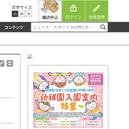
文字サイズ
小
中
大
ログイン
会員登録
購読申込
コンテンツ
C
P
o
r
p
i
y
n
L
t
i
n
k