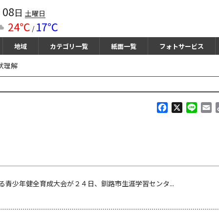
08
月
日
土曜日
24℃
17℃
/
地域
カテゴリ一覧
紙面一覧
フォトサービス
状理解
F
X
L
E
a
i
m
c
n
a
e
e
i
b
l
o
o
k
青少年健全育成大会が２４日、釧路市生涯学習センタ...