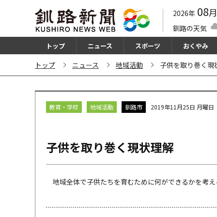
08
2026年
釧路の天気
トップ
ニュース
スポーツ
おくやみ
トップ
ニュース
地域活動
子供を取り巻く現
教育・学校
地域活動
釧路市
2019年11月25日 月曜日
子供を取り巻く現状理解
地域全体で子供たちを育むために何ができるかを考える