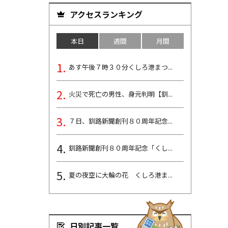
アクセスランキング
本日
週間
月間
あす午後７時３０分くしろ港まつ...
火災で死亡の男性、身元判明【釧...
７日、釧路新聞創刊８０周年記念...
釧路新聞創刊８０周年記念「くし...
夏の夜空に大輪の花 くしろ港ま...
日別記事一覧