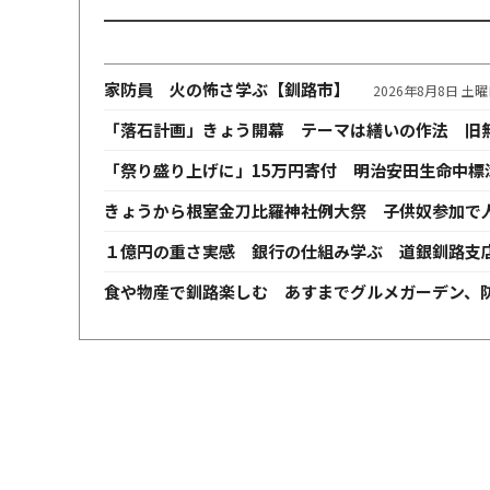
家防員 火の怖さ学ぶ【釧路市】
2026年8月8日 土
「落石計画」きょう開幕 テーマは繕いの作法 旧
「祭り盛り上げに」15万円寄付 明治安田生命中標
きょうから根室金刀比羅神社例大祭 子供奴参加で
１億円の重さ実感 銀行の仕組み学ぶ 道銀釧路支
食や物産で釧路楽しむ あすまでグルメガーデン、