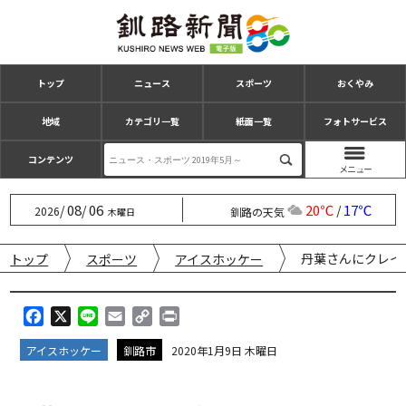
トップ
ニュース
スポーツ
おくやみ
地域
カテゴリ一覧
紙面一覧
フォトサービス
コンテンツ
08
06
20℃
17℃
/
/
/
2026
釧路の天気
木曜日
丹葉さんにクレイ
トップ
スポーツ
アイスホッケー
F
X
L
E
C
P
a
i
m
o
r
アイスホッケー
釧路市
2020年1月9日 木曜日
c
n
a
p
i
e
e
i
y
n
b
l
L
t