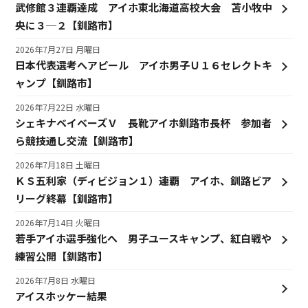
武修館３連覇達成 アイホ東北海道高校大会 苫小牧中
央に３─２【釧路市】
2026年7月27日 月曜日
日本代表選考へアピール アイホ男子Ｕ１６セレクトキ
ャンプ【釧路市】
2026年7月22日 水曜日
シェキナベイベーズＶ 長靴アイホ釧路市長杯 参加者
ら競技通し交流【釧路市】
2026年7月18日 土曜日
ＫＳ五利家（ディビジョン１）連覇 アイホ、釧路ビア
リーグ終幕【釧路市】
2026年7月14日 火曜日
若手アイホ選手強化へ 男子ユースキャンプ、紅白戦や
練習公開【釧路市】
2026年7月8日 水曜日
アイスホッケー結果