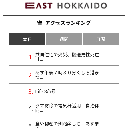
アクセスランキング
本日
週間
月間
共同住宅で火災、搬送男性死亡
【...
あす午後７時３０分くしろ港ま
つ...
Life 8/6号
クマ防除で電気柵活用 自治体
向...
食や物産で釧路楽しむ あすま
で...