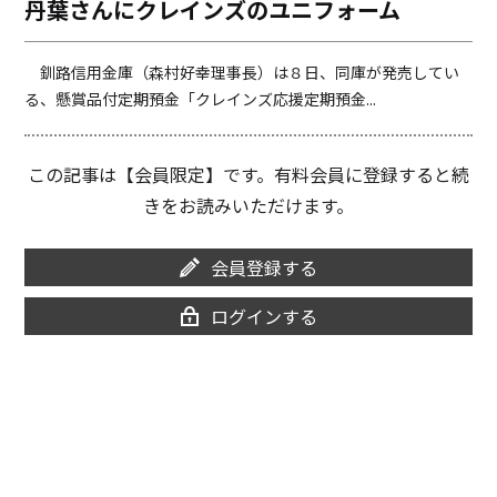
丹葉さんにクレインズのユニフォーム
o
i
o
n
k
k
釧路信用金庫（森村好幸理事長）は８日、同庫が発売してい
る、懸賞品付定期預金「クレインズ応援定期預金...
この記事は【会員限定】です。有料会員に登録すると続
きをお読みいただけます。
会員登録する
ログインする