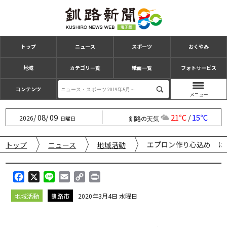
トップ
ニュース
スポーツ
おくやみ
地域
カテゴリ一覧
紙面一覧
フォトサービス
コンテンツ
08
09
21℃
15℃
/
/
/
2026
釧路の天気
日曜日
エプロン作り心込め は
トップ
ニュース
地域活動
F
X
L
E
C
P
a
i
m
o
r
地域活動
釧路市
2020年3月4日 水曜日
c
n
a
p
i
e
e
i
y
n
b
l
L
t