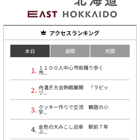
アクセスランキング
本日
週間
月間
１１００人中心市街踊り歩く
市...
舟漕ぎ大会熱戦展開 「ラピッ
ヅ...
クッキー作りで交流 鶴居の小
学...
金色の大みこし巡幸 駅前７年
ぶ...