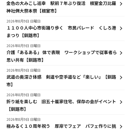
金色の大みこし巡幸 駅前７年ぶり復活 根室金刀比羅
神社例大祭本祭【根室市】
2026年8月9日 日曜日
１１００人中心市街踊り歩く 市民パレード くしろ港
まつり【釧路市】
2026年8月9日 日曜日
介護「あるある」 体で表現 ワークショップで従事者ら
思い共有【釧路市】
2026年8月9日 日曜日
武道の奥深さ体感 剣道や空手道など「楽しい」【釧路
市】
2026年8月9日 日曜日
折り紙を楽しむ 旧五十嵐家住宅、保存の会がイベント
【釧路市】
2026年8月9日 日曜日
極みるく１０周年祝う 厚岸でフェア パフェ作りに挑