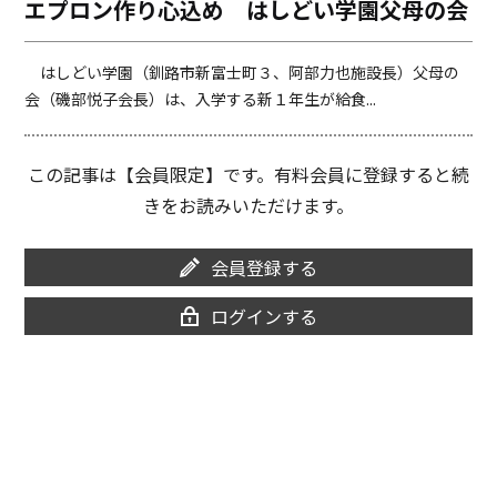
エプロン作り心込め はしどい学園父母の会
o
i
o
n
k
k
はしどい学園（釧路市新富士町３、阿部力也施設長）父母の
会（磯部悦子会長）は、入学する新１年生が給食...
この記事は【会員限定】です。有料会員に登録すると続
きをお読みいただけます。
会員登録する
ログインする