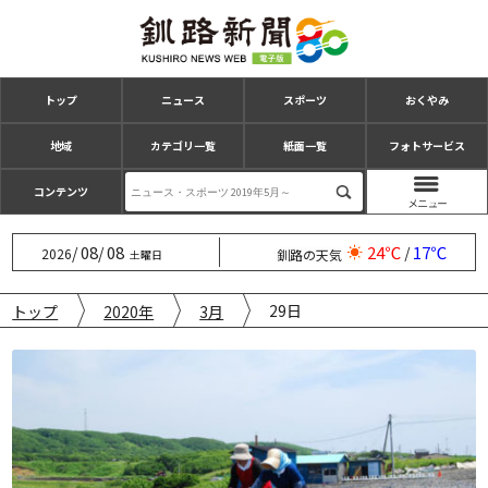
トップ
ニュース
スポーツ
おくやみ
地域
カテゴリ一覧
紙面一覧
フォトサービス
コンテンツ
08
08
24℃
17℃
/
/
/
2026
釧路の天気
土曜日
29日
トップ
2020年
3月