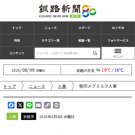
トップ
ニュース
スポーツ
おくやみ
地域
カテゴリ一覧
紙面一覧
フォトサービス
コンテンツ
08
09
19℃
16℃
/
/
/
2026
釧路の天気
日曜日
雪印メグミルク人事
トップ
ニュース
人事
F
X
L
E
C
P
a
i
m
o
r
人事
釧路市
2020年3月4日 水曜日
c
n
a
p
i
e
e
i
y
n
b
l
L
t