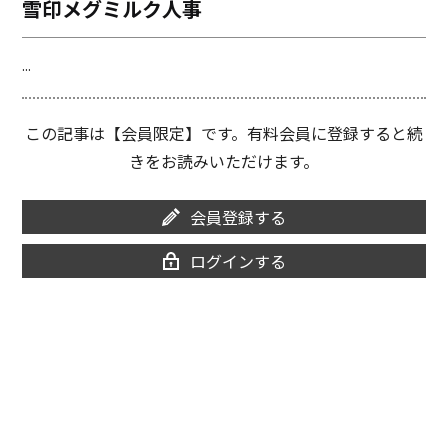
雪印メグミルク人事
o
i
o
n
k
k
...
この記事は【会員限定】です。有料会員に登録すると続
きをお読みいただけます。
会員登録する
ログインする