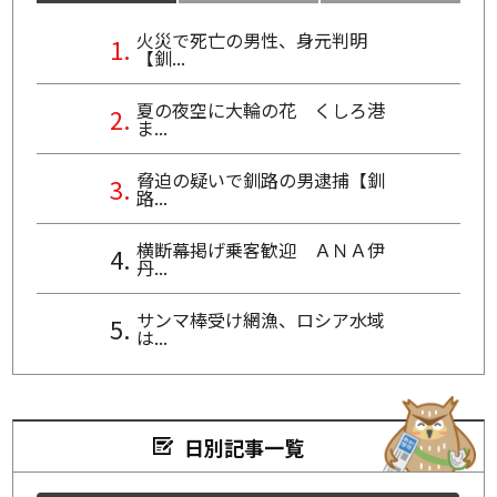
火災で死亡の男性、身元判明
【釧...
夏の夜空に大輪の花 くしろ港
ま...
脅迫の疑いで釧路の男逮捕【釧
路...
横断幕掲げ乗客歓迎 ＡＮＡ伊
丹...
サンマ棒受け網漁、ロシア水域
は...
日別記事一覧