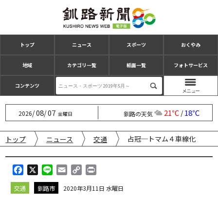
トップ
ニュース
スポーツ
おくやみ
地域
カテゴリ一覧
紙面一覧
フォトサービス
コンテンツ
08
07
21℃
18℃
/
/
/
2026
釧路の天気
金曜日
占冠─トマム４車線化
トップ
ニュース
交通
F
X
L
E
C
P
a
i
m
o
r
交通
釧路市
2020年3月11日 水曜日
c
n
a
p
i
e
e
i
y
n
b
l
L
t