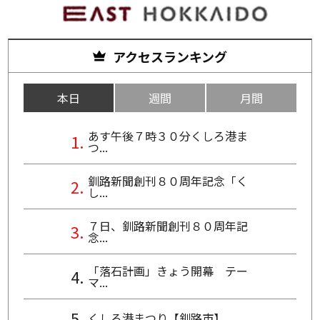
アクセスランキング
本日
週間
月間
あす午後７時３０分くしろ港ま
つ...
釧路新聞創刊８０周年記念「く
し...
７日、釧路新聞創刊８０周年記
念...
「落石計画」きょう開幕 テー
マ...
くしろ港まつり【釧路市】