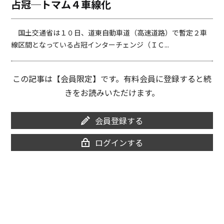
占冠─トマム４車線化
o
i
o
n
k
k
国土交通省は１０日、道東自動車道（高速道路）で暫定２車
線区間となっている占冠インターチェンジ（ＩＣ...
この記事は【会員限定】です。有料会員に登録すると続
きをお読みいただけます。
会員登録する
ログインする