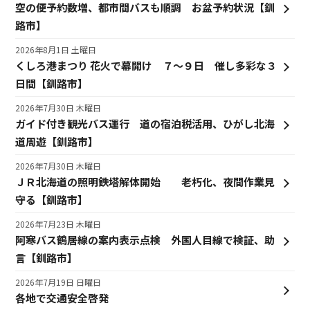
空の便予約数増、都市間バスも順調 お盆予約状況【釧
路市】
2026年8月1日 土曜日
くしろ港まつり 花火で幕開け ７～９日 催し多彩な３
日間【釧路市】
2026年7月30日 木曜日
ガイド付き観光バス運行 道の宿泊税活用、ひがし北海
道周遊【釧路市】
2026年7月30日 木曜日
ＪＲ北海道の照明鉄塔解体開始 老朽化、夜間作業見
守る【釧路市】
2026年7月23日 木曜日
阿寒バス鶴居線の案内表示点検 外国人目線で検証、助
言【釧路市】
2026年7月19日 日曜日
各地で交通安全啓発