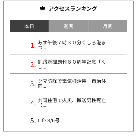
アクセスランキング
本日
週間
月間
あす午後７時３０分くしろ港ま
つ...
釧路新聞創刊８０周年記念「く
し...
クマ防除で電気柵活用 自治体
向...
共同住宅で火災、搬送男性死亡
【...
Life 8/6号