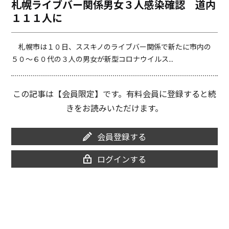
札幌ライブバー関係男女３人感染確認 道内
o
i
１１１人に
o
n
k
k
札幌市は１０日、ススキノのライブバー関係で新たに市内の
５０～６０代の３人の男女が新型コロナウイルス...
この記事は【会員限定】です。有料会員に登録すると続
きをお読みいただけます。
会員登録する
ログインする