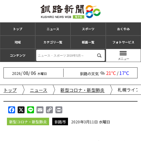
トップ
ニュース
スポーツ
おくやみ
地域
カテゴリ一覧
紙面一覧
フォトサービス
コンテンツ
08
06
21℃
17℃
/
/
/
2026
釧路の天気
木曜日
札幌ライブ
トップ
ニュース
新型コロナ・新型肺炎
F
X
L
E
C
P
a
i
m
o
r
新型コロナ・新型肺炎
釧路市
2020年3月11日 水曜日
c
n
a
p
i
e
e
i
y
n
b
l
L
t